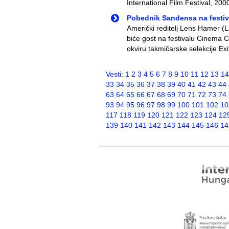
International Film Festival, 200
Pobednik Sandensa na festiv
Američki reditelj Lens Hamer 
biće gost na festivalu Cinema C
okviru takmičarske selekcije Exi
Vesti
:
1
2
3
4
5
6
7
8
9
10
11
12
13
14
33
34
35
36
37
38
39
40
41
42
43
44
63
64
65
66
67
68
69
70
71
72
73
74
93
94
95
96
97
98
99
100
101
102
10
117
118
119
120
121
122
123
124
12
139
140
141
142
143
144
145
146
14