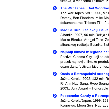
filmova, a videćemo i filmove i
The War Tapes i Bad Woodoo
The War Tapes SAD, 2006, 97 m
Domey, Ben Flanders, Mike Mori
dokumentarac, Tribeca Film Fest
Mao Ce Dun u selekciji Balka
Albanija, 2007, 90 min Režija : 
Marko Bitraku, Vangjel Toce, Z
albanskog reditelja Besnika Bis
Najbolji filmovi iz regiona na
Festival Cinema City, koji se 
presek najnovije filmske produk
osam dana festivala biće prikaza
Oasis u Retrospektivi strano
Južna Koreja, 2002, 132 min R
Ri, Ahn Nae-Sang, Ryoo Seung
2003., Jury Award – Honorable M
Peppermint Candy u Retrospe
Južna Koreja/Japan, 1999, 129 
Kyung-gu, Moon So-ri Nagrade : 