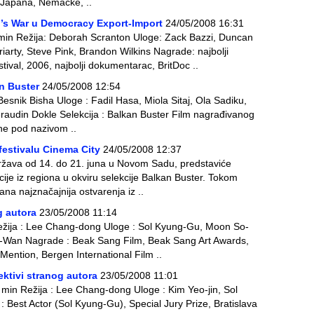
z Japana, Nemačke, ..
’s War u Democracy Export-Import
24/05/2008 16:31
in Režija: Deborah Scranton Uloge: Zack Bazzi, Duncan
arty, Steve Pink, Brandon Wilkins Nagrade: najbolji
ival, 2006, najbolji dokumentarac, BritDoc ..
n Buster
24/05/2008 12:54
Besnik Bisha Uloge : Fadil Hasa, Miola Sitaj, Ola Sadiku,
eraudin Dokle Selekcija : Balkan Buster Film nagrađivanog
he pod nazivom ..
 festivalu Cinema City
24/05/2008 12:37
održava od 14. do 21. juna u Novom Sadu, predstaviće
cije iz regiona u okviru selekcije Balkan Buster. Tokom
na najznačajnija ostvarenja iz ..
g autora
23/05/2008 11:14
ežija : Lee Chang-dong Uloge : Sol Kyung-Gu, Moon So-
-Wan Nagrade : Beak Sang Film, Beak Sang Art Awards,
ention, Bergen International Film ..
ktivi stranog autora
23/05/2008 11:01
min Režija : Lee Chang-dong Uloge : Kim Yeo-jin, Sol
Best Actor (Sol Kyung-Gu), Special Jury Prize, Bratislava