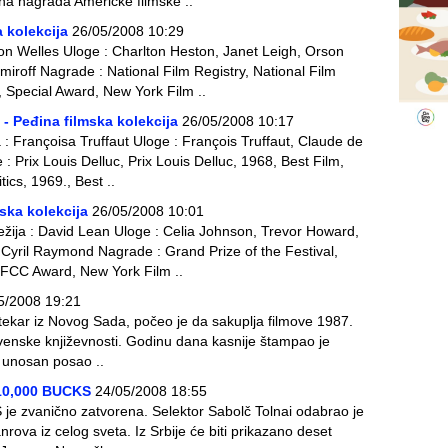
a nagrada Američke filmske ..
a kolekcija
26/05/2008 10:29
on Welles Uloge : Charlton Heston, Janet Leigh, Orson
miroff Nagrade : National Film Registry, National Film
 Special Award, New York Film ..
 - Peđina filmska kolekcija
26/05/2008 10:17
: Françoisa Truffaut Uloge : François Truffaut, Claude de
 Prix Louis Delluc, Prix Louis Delluc, 1968, Best Film,
ics, 1969., Best ..
ska kolekcija
26/05/2008 10:01
Režija : David Lean Uloge : Celia Johnson, Trevor Howard,
 Cyril Raymond Nagrade : Grand Prize of the Festival,
NYFCC Award, New York Film ..
5/2008 19:21
otekar iz Novog Sada, počeo je da sakuplja filmove 1987.
ovenske književnosti. Godinu dana kasnije štampao je
o unosan posao ..
 10,000 BUCKS
24/05/2008 18:55
e zvanično zatvorena. Selektor Sabolč Tolnai odabrao je
rova iz celog sveta. Iz Srbije će biti prikazano deset