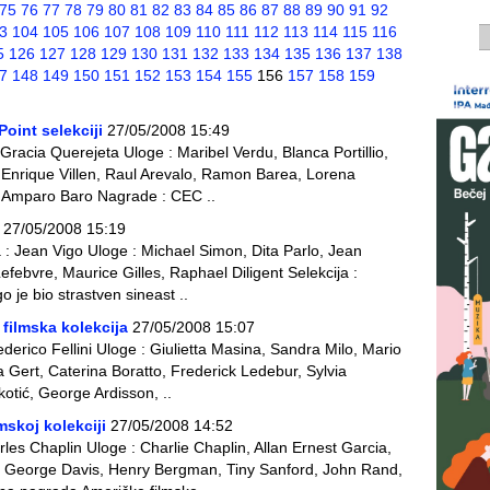
75
76
77
78
79
80
81
82
83
84
85
86
87
88
89
90
91
92
3
104
105
106
107
108
109
110
111
112
113
114
115
116
5
126
127
128
129
130
131
132
133
134
135
136
137
138
7
148
149
150
151
152
153
154
155
156
157
158
159
Point selekciji
27/05/2008 15:49
Gracia Querejeta Uloge : Maribel Verdu, Blanca Portillio,
, Enrique Villen, Raul Arevalo, Ramon Barea, Lorena
, Amparo Baro Nagrade : CEC ..
27/05/2008 15:19
 : Jean Vigo Uloge : Michael Simon, Dita Parlo, Jean
Lefebvre, Maurice Gilles, Raphael Diligent Selekcija :
o je bio strastven sineast ..
a filmska kolekcija
27/05/2008 15:07
Federico Fellini Uloge : Giulietta Masina, Sandra Milo, Mario
a Gert, Caterina Boratto, Frederick Ledebur, Sylvia
kotić, George Ardisson, ..
mskoj kolekciji
27/05/2008 14:52
les Chaplin Uloge : Charlie Chaplin, Allan Ernest Garcia,
 George Davis, Henry Bergman, Tiny Sanford, John Rand,