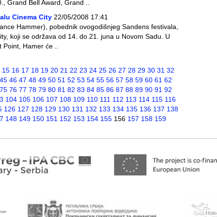
0., Grand Bell Award, Grand ..
alu Cinema City
22/05/2008 17:41
(Lance Hammer), pobednik ovogodišnjeg Sandens festivala,
ity, koji se održava od 14. do 21. juna u Novom Sadu. U
t Point, Hamer će ..
15
16
17
18
19
20
21
22
23
24
25
26
27
28
29
30
31
32
45
46
47
48
49
50
51
52
53
54
55
56
57
58
59
60
61
62
75
76
77
78
79
80
81
82
83
84
85
86
87
88
89
90
91
92
3
104
105
106
107
108
109
110
111
112
113
114
115
116
5
126
127
128
129
130
131
132
133
134
135
136
137
138
7
148
149
150
151
152
153
154
155
156
157
158
159