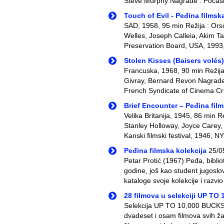
Steve Murphy Nagrade : Počasn
Touch of Evil - Peđina filmsk
SAD, 1958, 95 min Režija : Ors
Welles, Joseph Calleia, Akim Ta
Preservation Board, USA, 1993,
Stolen Kisses (Baisers volés)
Francuska, 1968, 90 min Režija 
Givray, Bernard Revon Nagrade :
French Syndicate of Cinema Crit
Brief Encounter – Peđina film
Velika Britanija, 1945, 86 min 
Stanley Holloway, Joyce Carey,
Kanski filmski festival, 1946, 
Peđina filmska kolekcija
25/0
Petar Protić (1967) Peđa, bibli
godine, još kao student jugosl
kataloge svoje kolekcije i razvi
28 filmova u selekciji UP TO
Selekcija UP TO 10,000 BUCKS j
dvadeset i osam filmova svih žan