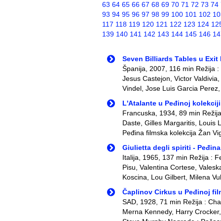
63
64
65
66
67
68
69
70
71
72
73
74
93
94
95
96
97
98
99
100
101
102
10
117
118
119
120
121
122
123
124
12
139
140
141
142
143
144
145
146
14
Seven Billiards Tables u Exit 
Španija, 2007, 116 min Režija : 
Jesus Castejon, Victor Valdivia
Vindel, Jose Luis Garcia Perez
L'Atalante u Peđinoj kolekciji
Francuska, 1934, 89 min Režija
Daste, Gilles Margaritis, Louis 
Peđina filmska kolekcija Žan Vig
Giulietta degli spiriti - Peđin
Italija, 1965, 137 min Režija : 
Pisu, Valentina Cortese, Valesk
Koscina, Lou Gilbert, Milena Vu
Čaplinov Cirkus u Peđinoj fil
SAD, 1928, 71 min Režija : Char
Merna Kennedy, Harry Crocker,