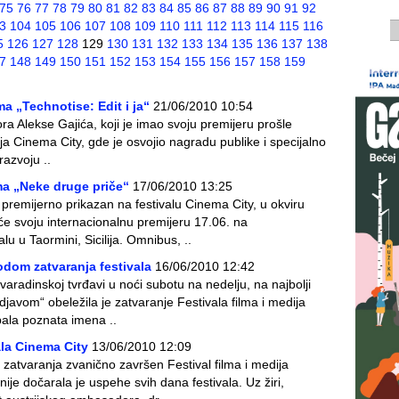
75
76
77
78
79
80
81
82
83
84
85
86
87
88
89
90
91
92
3
104
105
106
107
108
109
110
111
112
113
114
115
116
5
126
127
128
129
130
131
132
133
134
135
136
137
138
7
148
149
150
151
152
153
154
155
156
157
158
159
ma „Technotise: Edit i ja“
21/06/2010 10:54
tora Alekse Gajića, koji je imao svoju premijeru prošle
ja Cinema City, gde je osvojio nagradu publike i specijalno
azvoju ..
lma „Neke druge priče“
17/06/2010 13:25
e premijerno prikazan na festivalu Cinema City, u okviru
će svoju internacionalnu premijeru 17.06. na
 u Taormini, Sicilija. Omnibus, ..
odom zatvaranja festivala
16/06/2010 12:42
varadinskoj tvrđavi u noći subotu na nedelju, na najbolji
javom“ obeležila je zatvaranje Festivala filma i medija
pala poznata imena ..
ala Cinema City
13/06/2010 12:09
atvaranja zvanično završen Festival filma i medija
je dočarala je uspehe svih dana festivala. Uz žiri,