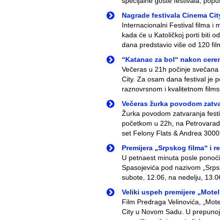
specijalne goste festivala, popu
Nagrade festivala Cinema Cit
Internacionalni Festival filma i
kada će u Katoličkoj porti biti
dana predstavio više od 120 fil
“Katanac za bol“ nakon cere
Večeras u 21h počinje svečana 
City. Za osam dana festival je po
raznovrsnom i kvalitetnom films
Večeras žurka povodom zatvar
Žurka povodom zatvaranja festi
početkom u 22h, na Petrovaradi
set Felony Flats & Andrea 3000,
Premijera „Srpskog filma“ i re
U petnaest minuta posle ponoći
Spasojevića pod nazivom „Srpski
subote, 12.06, na nedelju, 13.0
Veliki uspeh premijere „Mote
Film Predraga Velinovića, „Mote
City u Novom Sadu. U prepunoj