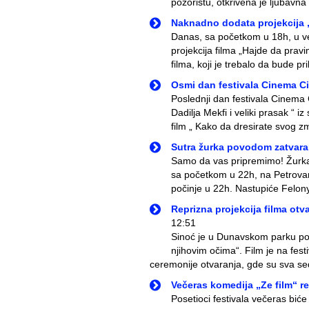
pozorištu, otkrivena je ljubavna 
Naknadno dodata projekcija 
Danas, sa početkom u 18h, u ve
projekcija filma „Hajde da pravi
filma, koji je trebalo da bude pri
Osmi dan festivala Cinema Ci
Poslednji dan festivala Cinema 
Dadilja Mekfi i veliki prasak “ i
film „ Kako da dresirate svog zm
Sutra žurka povodom zatvaran
Samo da vas pripremimo! Žurka 
sa početkom u 22h, na Petrovar
počinje u 22h. Nastupiće Felon
Reprizna projekcija filma ot
12:51
Sinoć je u Dunavskom parku pot
njihovim očima“. Film je na fes
ceremonije otvaranja, gde su sva sed
Večeras komedija „Ze film“ red
Posetioci festivala večeras biće