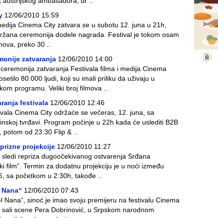
t austrijskog ambasadora, dr ..
y
12/06/2010 15:59
 medija Cinema City zatvara se u subotu 12. juna u 21h,
 održana ceremonija dodele nagrada. Festival je tokom osam
mova, preko 30 ..
monije zatvaranja
12/06/2010 14:00
ceremonija zatvaranja Festivala filma i medija Cinema
setilo 80.000 ljudi, koji su imali priliku da uživaju u
kom programu. Veliki broj filmova ..
anja festivala
12/06/2010 12:46
vala Cinema City održaće se večeras, 12. juna, sa
nskoj tvrđavi. Program počinje u 22h kada će uslediti B2B
 potom od 23:30 Flip & ..
prizne projekcije
12/06/2010 11:27
 sledi repriza dugoočekivanog ostvarenja Srđana
 film“. Termin za dodatnu projekciju je u noći između
6, sa početkom u 2:30h, takođe ..
l Nana“
12/06/2010 07:43
l Nana“, sinoć je imao svoju premijeru na festivalu Cinema
 sali scene Pera Dobrinović, u Srpskom narodnom