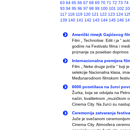
63
64
65
66
67
68
69
70
71
72
73
74
93
94
95
96
97
98
99
100
101
102
10
117
118
119
120
121
122
123
124
12
139
140
141
142
143
144
145
146
14
Američki rimejk Gajićevog fil
Film „ Technotise: Edit i ja “ au
godine na Festivalu filma i medi
priznanje za poseban doprinos r
Internacionalna premijera fi
Film „ Neke druge priče “ koji j
selekcije Nacionalna klasa, ima
Međunarodnom filmskom festivalu
6000 posetilaca na žurci pov
Žurka, koja se odvijala na Petro
način, kvalitetnom „muzičkom od
Cinema City. Na žurci su nastu
Ceremonija zatvaranja festiv
Juče je svečanom ceremonijom z
Cinema City. Atmosfera ceremoni