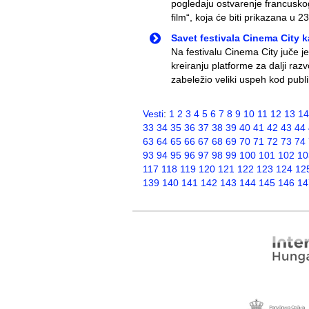
pogledaju ostvarenje francusko
film“, koja će biti prikazana u 2
Savet festivala Cinema City k
Na festivalu Cinema City juče je
kreiranju platforme za dalji raz
zabeležio veliki uspeh kod publike
Vesti
:
1
2
3
4
5
6
7
8
9
10
11
12
13
14
33
34
35
36
37
38
39
40
41
42
43
44
63
64
65
66
67
68
69
70
71
72
73
74
93
94
95
96
97
98
99
100
101
102
10
117
118
119
120
121
122
123
124
12
139
140
141
142
143
144
145
146
14