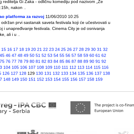
g reditelja Gi Žaka - odličnu komediju pod nazivom „Ze
3:15h, nakon ..
ao platforma za razvoj
11/06/2010 10:25
 održan prvi sastanak saveta festivala koji će učestvovati u
voj i unapređivanje festivala. Cinema City je od osnivanja
, ali i u ..
15
16
17
18
19
20
21
22
23
24
25
26
27
28
29
30
31
32
45
46
47
48
49
50
51
52
53
54
55
56
57
58
59
60
61
62
75
76
77
78
79
80
81
82
83
84
85
86
87
88
89
90
91
92
3
104
105
106
107
108
109
110
111
112
113
114
115
116
5
126
127
128
129
130
131
132
133
134
135
136
137
138
7
148
149
150
151
152
153
154
155
156
157
158
159