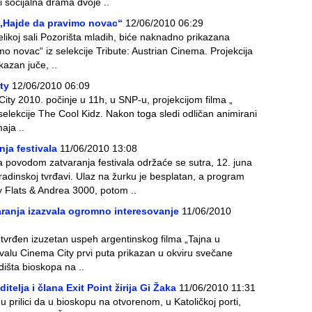
i socijalna drama dvoje ..
„Hajde da pravimo novac“
12/06/2010 06:29
likoj sali Pozorišta mladih, biće naknadno prikazana
mo novac“ iz selekcije Tribute: Austrian Cinema. Projekcija
kazan juče, ..
ty
12/06/2010 06:09
City 2010. počinje u 11h, u SNP-u, projekcijom filma „
z selekcije The Cool Kidz. Nakon toga sledi odličan animirani
aja ..
ja festivala
11/06/2010 13:08
povodom zatvaranja festivala održaće se sutra, 12. juna
adinskoj tvrđavi. Ulaz na žurku je besplatan, a program
y Flats & Andrea 3000, potom ..
varanja izazvala ogromno interesovanje
11/06/2010
vrđen izuzetan uspeh argentinskog filma „Tajna u
tivalu Cinema City prvi puta prikazan u okviru svečane
išta bioskopa na ..
itelja i člana Exit Point žirija Gi Žaka
11/06/2010 11:31
 u prilici da u bioskopu na otvorenom, u Katoličkoj porti,