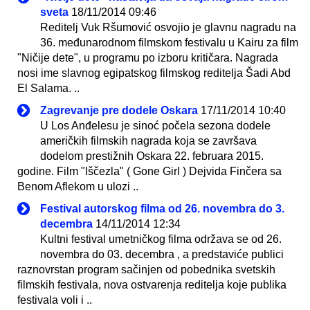
sveta
18/11/2014 09:46
Reditelj Vuk Ršumović osvojio je glavnu nagradu na
36. međunarodnom filmskom festivalu u Kairu za film
"Ničije dete", u programu po izboru kritičara. Nagrada
nosi ime slavnog egipatskog filmskog reditelja Šadi Abd
El Salama. ..
Zagrevanje pre dodele Oskara
17/11/2014 10:40
U Los Anđelesu je sinoć počela sezona dodele
američkih filmskih nagrada koja se završava
dodelom prestižnih Oskara 22. februara 2015.
godine. Film "Iščezla" ( Gone Girl ) Dejvida Finčera sa
Benom Aflekom u ulozi ..
Festival autorskog filma od 26. novembra do 3.
decembra
14/11/2014 12:34
Kultni festival umetničkog filma održava se od 26.
novembra do 03. decembra , a predstaviće publici
raznovrstan program sačinjen od pobednika svetskih
filmskih festivala, nova ostvarenja reditelja koje publika
festivala voli i ..