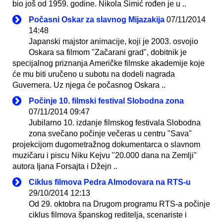
bio još od 1959. godine. Nikola Simić rođen je u ..
Počasni Oskar za slavnog Mijazakija
07/11/2014
14:48
Japanski majstor animacije, koji je 2003. osvojio
Oskara sa filmom "Začarani grad", dobitnik je
specijalnog priznanja Američke filmske akademije koje
će mu biti uručeno u subotu na dodeli nagrada
Guvernera. Uz njega će počasnog Oskara ..
Počinje 10. filmski festival Slobodna zona
07/11/2014 09:47
Jubilarno 10. izdanje filmskog festivala Slobodna
zona svečano počinje večeras u centru "Sava"
projekcijom dugometražnog dokumentarca o slavnom
muzičaru i piscu Niku Kejvu "20.000 dana na Zemlji"
autora Ijana Forsajta i Džejn ..
Ciklus filmova Pedra Almodovara na RTS-u
29/10/2014 12:13
Od 29. oktobra na Drugom programu RTS-a počinje
ciklus filmova španskog reditelja, scenariste i