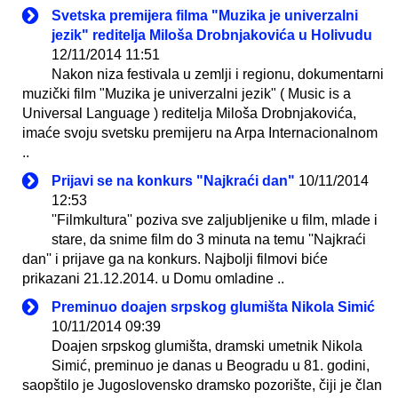
Svetska premijera filma "Muzika je univerzalni
jezik" reditelja Miloša Drobnjakovića u Holivudu
12/11/2014 11:51
Nakon niza festivala u zemlji i regionu, dokumentarni
muzički film "Muzika je univerzalni jezik" ( Music is a
Universal Language ) reditelja Miloša Drobnjakovića,
imaće svoju svetsku premijeru na Arpa Internacionalnom
..
Prijavi se na konkurs "Najkraći dan"
10/11/2014
12:53
''Filmkultura'' poziva sve zaljubljenike u film, mlade i
stare, da snime film do 3 minuta na temu ''Najkraći
dan'' i prijave ga na konkurs. Najbolji filmovi biće
prikazani 21.12.2014. u Domu omladine ..
Preminuo doajen srpskog glumišta Nikola Simić
10/11/2014 09:39
Doajen srpskog glumišta, dramski umetnik Nikola
Simić, preminuo je danas u Beogradu u 81. godini,
saopštilo je Jugoslovensko dramsko pozorište, čiji je član