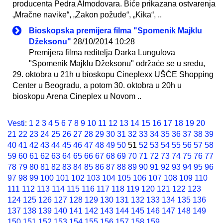
producenta Pedra Almodovara. Biće prikazana ostvarenja
„Mračne navike“, „Zakon požude“, „Kika“, ..
Bioskopska premijera filma "Spomenik Majklu
Džeksonu"
28/10/2014 10:28
Premijera filma reditelja Darka Lungulova
"Spomenik Majklu Džeksonu" održaće se u sredu,
29. oktobra u 21h u bioskopu Cineplexx UŠĆE Shopping
Center u Beogradu, a potom 30. oktobra u 20h u
bioskopu Arena Cineplex u Novom ..
Vesti
:
1
2
3
4
5
6
7
8
9
10
11
12
13
14
15
16
17
18
19
20
21
22
23
24
25
26
27
28
29
30
31
32
33
34
35
36
37
38
39
40
41
42
43
44
45
46
47
48
49
50
51
52
53
54
55
56
57
58
59
60
61
62
63
64
65
66
67
68
69
70
71
72
73
74
75
76
77
78
79
80
81
82
83
84
85
86
87
88
89
90
91
92
93
94
95
96
97
98
99
100
101
102
103
104
105
106
107
108
109
110
111
112
113
114
115
116
117
118
119
120
121
122
123
124
125
126
127
128
129
130
131
132
133
134
135
136
137
138
139
140
141
142
143
144
145
146
147
148
149
150
151
152
153
154
155
156
157
158
159