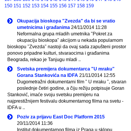
150
151
152
153
154
155
156
157
158
159
Okupacija bioskopa "Zvezda" da bi se vratio
umetnicima i građanima
24/11/2014 11:28
Neformalna grupa mladih umetnika "Pokret za
okupaciju bioskopa" akcijom u nekada popularnom
bioskopu "Zvezda" nastoji da ovaj sada zapušteni prostor
ponovo pripadne kulturi, stvaraocima i građanima
Beograda, rekao je Tanjugu mladi ..
Svetska premijera dokumentarca "U mraku"
Gorana Stankovića na IDFA
21/11/2014 12:55
Dugometražni dokumentarni film " U mraku ", stvaran
poslednje četiri godine, a čiju režiju potpisuje Goran
Stanković, imaće svoju svetsku premijeru na
najprestižnijem festivalu dokumentarnog filma na svetu -
IDFA u ..
Poziv za prijavu East Doc Platform 2015
20/11/2014 11:36
Institut dokumentarnog filma iz Praga u sklopu