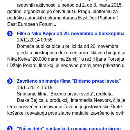
redovnih aktivnosti, u period od 2. do 8. marta 2015.
godine, organizuje po četvrti put u Pragu, platformu za
podršku autorskih dokumentaraca East Doc Platform (
East European Forum ..
Film o Niku Kejvu od 20. novembra u bioskopima
19/11/2014 09:55
Domaća publika biće u prilici da od 20. novembra
gleda u bioskopima dokumentarno–fiktivnu biografiju
Nika Kejva “20.000 dana na Zemlji” u režiji Ijana Forsajta
i Džejn Polard, film koji je nedavno premijerno prikazan u
..
Završeno snimanje filma "Bićemo prvaci sveta"
18/11/2014 15:19
Snimanje filma "Bićemo prvaci sveta", reditelja
Darka Bajića, u produkciji Intermedia Network, čija je
tema posvećena osnivanju čuvene jugoslovenske škole
košarke i osvajanju prve zlatne medalje, završeno je ovih
..
"Ničije dete" nastavlja da osvaja nagrade širom