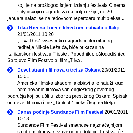
koji je na prošlogodišnjem izdanju festivala Cinema
City osvojio nagradu za najbolju režiju, od 20.
januara nalazi se na redovnom repertoaru multipleksa ..
Tilva Roš na Trieste filmskom festivalu u Italiji
21/01/2011 10:20
„Tilva Roš“, višestruko nagrađeni film mladog
reditelja Nikole Ležaića, biće prikazan na
italijanskom festivalu Trieste . Pobednik prošlogodišnjeg
Sarajevo Film Festivala, film „Tilva ..
Devet stranih filmova u trci za Oskara
20/01/2011
15:01
Američka filmska akademija objavila je najuži krug
nominovanih filmova van engleskog govornog
područja koji su ušli u izbor za prestižnog Oskara. Spisak
od devet filmova čine „ Biutiful “ meksičkog reditelja ..
Danas počinje Sundance Film Festival
20/01/2011
10:58
Sundance Film Festival smatra se najznačajnijom
smotrom filmova nezavisne produkcije. Festival će