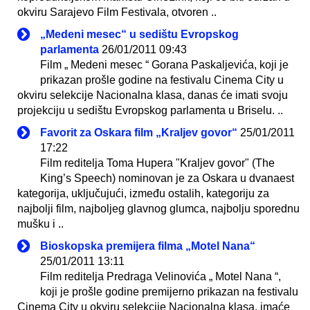
okviru Sarajevo Film Festivala, otvoren ..
„Medeni mesec“ u sedištu Evropskog
parlamenta
26/01/2011 09:43
Film „ Medeni mesec “ Gorana Paskaljevića, koji je
prikazan prošle godine na festivalu Cinema City u
okviru selekcije Nacionalna klasa, danas će imati svoju
projekciju u sedištu Evropskog parlamenta u Briselu. ..
Favorit za Oskara film „Kraljev govor“
25/01/2011
17:22
Film reditelja Toma Hupera "Kraljev govor" (The
King’s Speech) nominovan je za Oskara u dvanaest
kategorija, uključujući, između ostalih, kategoriju za
najbolji film, najboljeg glavnog glumca, najbolju sporednu
mušku i ..
Bioskopska premijera filma „Motel Nana“
25/01/2011 13:11
Film reditelja Predraga Velinovića „ Motel Nana “,
koji je prošle godine premijerno prikazan na festivalu
Cinema City u okviru selekcije Nacionalna klasa, imaće