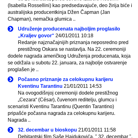
(Isabella Rossellini) kao predsedavajuće, deo žirija biće i
australijska producentkinja Džen Čapman (Jan
Chapman), nemačka glumica ..
Udruženje producenata najboljim proglasilo
„Kraljev govor“
24/01/2011 10:18
Redanje najznačajnijih priznanja neposredno pred
prestižnog Oskara se nastavlja. Na 22. ceremoniji
dodele nagrada američkog Udruženja producenata, koja
se održala u subotu 22. januara, za najbolje ostvarenje
proglašen je ..
Počasno priznanje za celokupnu karijeru
Kventinu Tarantinu
21/01/2011 14:53
Na ovogodišnjoj ceremoniji dodele prestižnog
„Cezara“ (César), čuvenom reditelju, glumcu i
scenaristi Kventinu Tarantinu (Quentin Tarantino)
pripašće počasna nagrada za celokupnu karijeru.
Nagrada ..
32. decembar u bioskopu
21/01/2011 11:58
Debitantski film Saše Hajdukovića, " 32. decembar ",