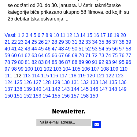
se održati od 20. do 30. januara. U četiri takmičarske
kategorije biće prikazano ukupno 58 filmova, od kojih su
25 debitantska ostvarenja. ..
Vesti
:
1
2
3
4
5
6
7
8
9
10
11
12
13
14
15
16
17
18
19
20
21
22
23
24
25
26
27
28
29
30
31
32
33
34
35
36
37
38
39
40
41
42
43
44
45
46
47
48
49
50
51
52
53
54
55
56
57
58
59
60
61
62
63
64
65
66
67
68
69
70
71
72
73
74
75
76
77
78
79
80
81
82
83
84
85
86
87
88
89
90
91
92
93
94
95
96
97
98
99
100
101
102
103
104
105
106
107
108
109
110
111
112
113
114
115
116
117
118
119
120
121
122
123
124
125
126
127
128
129
130
131
132
133
134
135
136
137
138
139
140
141
142
143
144
145
146
147
148
149
150
151
152
153
154
155
156
157
158
159
Newsletter.