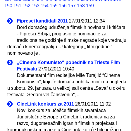
150
151
152
153
154
155
156
157
158
159
Fipresci kandidati 2011
27/01/2011 12:34
Bord domaćeg udruženja filmskih novinara i kritičara
- Fipresci Srbija, proglasio je nominacije za
tradicionalne godišnje filmske nagrade koje vrednuju
domaću kinematografiju. U kategoriji „ film godine “
nominovano je ..
„Cinema Komunisto“ pobednik na Trieste Film
Festivalu
27/01/2011 10:40
Dokumentarni film rediteljke Mile Turajlić “Cinema
Komunisto”, koji će domaća publika moći da pogleda
u subotu, 29. januara, u velikoj sali centra „Sava“ u okviru
festivala „Sedam veličanstvenih“, ..
CineLink konkurs za 2011
26/01/2011 11:02
Novi konkurs za učešće filmskih stvaralaca
Jugoistočne Evrope u CineLink radionicama za
razvoj dugometražnih igranih filmskih projekata i
koprodukcijskom marketu CineLink, koji će biti održan u