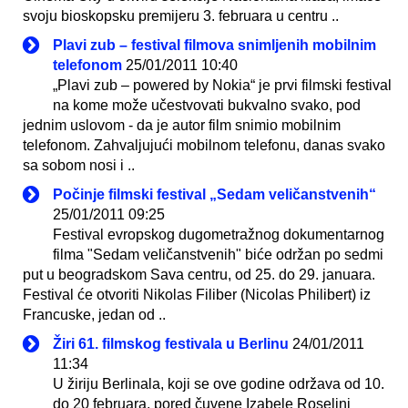
svoju bioskopsku premijeru 3. februara u centru ..
Plavi zub – festival filmova snimljenih mobilnim
telefonom
25/01/2011 10:40
„Plavi zub – powered by Nokia“ je prvi filmski festival
na kome može učestvovati bukvalno svako, pod
jednim uslovom - da je autor film snimio mobilnim
telefonom. Zahvaljujući mobilnom telefonu, danas svako
sa sobom nosi i ..
Počinje filmski festival „Sedam veličanstvenih“
25/01/2011 09:25
Festival evropskog dugometražnog dokumentarnog
filma "Sedam veličanstvenih" biće održan po sedmi
put u beogradskom Sava centru, od 25. do 29. januara.
Festival će otvoriti Nikolas Filiber (Nicolas Philibert) iz
Francuske, jedan od ..
Žiri 61. filmskog festivala u Berlinu
24/01/2011
11:34
U žiriju Berlinala, koji se ove godine održava od 10.
do 20 februara, pored čuvene Izabele Roselini