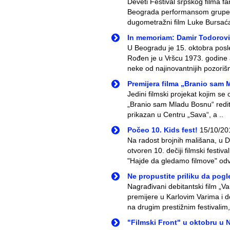
Deveti Festival srpskog filma f
Beograda performansom grupe V
dugometražni film Luke Bursaća
In memoriam: Damir Todorov
U Beogradu je 15. oktobra posl
Rođen je u Vršcu 1973. godine 
neke od najinovantnijih pozorišn
Premijera filma „Branio sam
Jedini filmski projekat kojim s
„Branio sam Mladu Bosnu“ redite
prikazan u Centru „Sava“, a ..
Počeo 10. Kids fest!
15/10/20
Na radost brojnih mališana, u 
otvoren 10. dečiji filmski festi
"Hajde da gledamo filmove" odvi
Ne propustite priliku da pogle
Nagrađivani debitantski film „Var
premijere u Karlovim Varima i d
na drugim prestižnim festivalim, 
"Filmski Front" u oktobru u