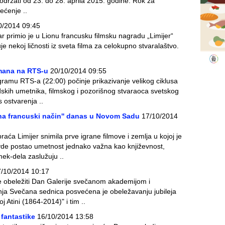
 održati od 23. do 28. aprila 2015. godine. Rok za
ećenje ..
0/2014 09:45
r primio je u Lionu francusku filmsku nagradu „Limijer“
e nekoj ličnosti iz sveta filma za celokupno stvaralaštvo.
mana na RTS-u
20/10/2014 09:55
amu RTS-a (22:00) počinje prikazivanje velikog ciklusa
dskih umetnika, filmskog i pozorišnog stvaraoca svetskog
ostvarenja ..
ja na francuski način'' danas u Novom Sadu
17/10/2014
raća Limijer snimila prve igrane filmove i zemlja u kojoj je
e ovde postao umetnost jednako važna kao književnost,
mek-dela zaslužuju ..
/10/2014 10:17
e obeležiti Dan Galerije svečanom akademijom i
ja Svečana sednica posvećena je obeležavanju jubileja
j Atini (1864-2014)" i tim ..
 fantastike
16/10/2014 13:58