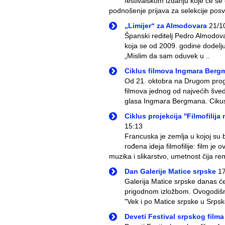
festivalskom izdanju koje će se
podnošenje prijava za selekcije posv
„Limijer“ za Almodovara
21/1
Španski reditelj Pedro Almodova
koja se od 2009. godine dodeljuj
„Mislim da sam oduvek u ..
Ciklus filmova Ingmara Berg
Od 21. oktobra na Drugom progr
filmova jednog od najvećih šve
glasa Ingmara Bergmana. Cikus 
Ciklus projekcija ''Filmofili
15:13
Francuska je zemlja u kojoj su b
rođena ideja filmofilije: film j
muzika i slikarstvo, umetnost čija re
Dan Galerije Matice srpske
17
Galerija Matice srpske danas ć
prigodnom izložbom. Ovogodišn
"Vek i po Matice srpske u Srpsko
Deveti Festival srpskog filma