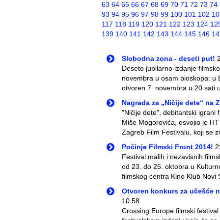
63
64
65
66
67
68
69
70
71
72
73
74
93
94
95
96
97
98
99
100
101
102
10
117
118
119
120
121
122
123
124
12
139
140
141
142
143
144
145
146
14
Slobodna zona - deseti put!
Deseto jubilarno izdanje filmsk
novembra u osam bioskopa: u Be
otvoren 7. novembra u 20 sati u
Nagrada za „Ničije dete“ na Z
"Ničije dete", debitantski igrani
Miše Mogorovića, osvojio je HT 
Zagreb Film Festivalu, koji se z
Počinje Filmski Front 2014!
2
Festival malih i nezavisnih film
od 23. do 25. oktobra u Kultur
filmskog centra Kino Klub Novi S
Otvoren konkurs za učešće n
10:58
Crossing Europe filmski festiva