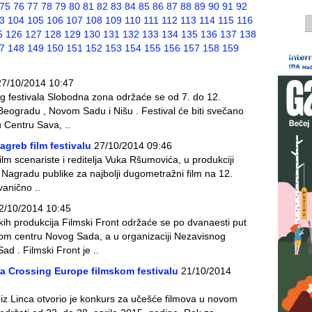
75
76
77
78
79
80
81
82
83
84
85
86
87
88
89
90
91
92
3
104
105
106
107
108
109
110
111
112
113
114
115
116
5
126
127
128
129
130
131
132
133
134
135
136
137
138
7
148
149
150
151
152
153
154
155
156
157
158
159
27/10/2014 10:47
og festivala Slobodna zona održaće se od 7. do 12.
ogradu , Novom Sadu i Nišu . Festival će biti svečano
 Centru Sava, ..
agreb film festivalu
27/10/2014 09:46
 film scenariste i reditelja Vuka Ršumovića, u produkciji
Nagradu publike za najbolji dugometražni film na 12.
vanično ..
2/10/2014 10:45
skih produkcija Filmski Front održaće se po dvanaesti put
nom centru Novog Sada, a u organizaciji Nezavisnog
ad . Filmski Front je ..
a Crossing Europe filmskom festivalu
21/10/2014
l iz Linca otvorio je konkurs za učešće filmova u novom