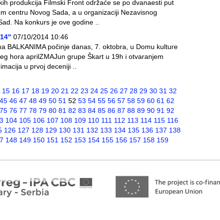
skih produkcija Filmski Front održaće se po dvanaesti put
om centru Novog Sada, a u organizaciji Nezavisnog
Sad. Na konkurs je ove godine ..
014"
07/10/2014 10:46
ilma BALKANIMA počinje danas, 7. oktobra, u Domu kulture
eg hora aprilZMAJun grupe Škart u 19h i otvaranjem
macija u prvoj deceniji ..
15
16
17
18
19
20
21
22
23
24
25
26
27
28
29
30
31
32
45
46
47
48
49
50
51
52
53
54
55
56
57
58
59
60
61
62
75
76
77
78
79
80
81
82
83
84
85
86
87
88
89
90
91
92
3
104
105
106
107
108
109
110
111
112
113
114
115
116
5
126
127
128
129
130
131
132
133
134
135
136
137
138
7
148
149
150
151
152
153
154
155
156
157
158
159