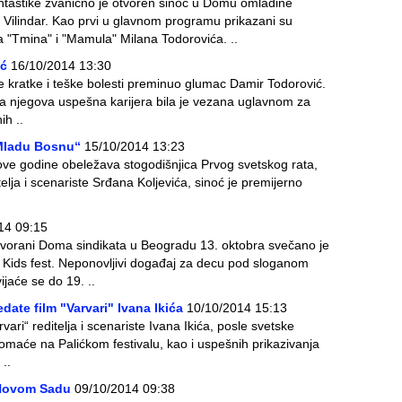
antastike zvanično je otvoren sinoć u Domu omladine
ilindar. Kao prvi u glavnom programu prikazani su
 "Tmina" i "Mamula" Milana Todorovića. ..
ić
16/10/2014 13:30
e kratke i teške bolesti preminuo glumac Damir Todorović.
a njegova uspešna karijera bila je vezana uglavnom za
ih ..
 Mladu Bosnu“
15/10/2014 13:23
e ove godine obeležava stogodišnjica Prvog svetskog rata,
lja i scenariste Srđana Koljevića, sinoć je premijerno
14 09:15
Dvorani Doma sindikata u Beogradu 13. oktobra svečano je
val Kids fest. Neponovljivi događaj za decu pod sloganom
jaće se do 19. ..
date film "Varvari" Ivana Ikića
10/10/2014 15:13
vari“ reditelja i scenariste Ivana Ikića, posle svetske
omaće na Palićkom festivalu, kao i uspešnih prikazivanja
..
 Novom Sadu
09/10/2014 09:38