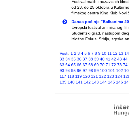
Festival malih i nezavisnih film
od 23. do 25.oktobra u Kulturn
filmskog centra Kino Klub Novi 
Danas počinje "Balkanima 2
Evropski festival animiranog f
Studentski grad, nastupom dečj
izložbe Fokus: Srbija, srpska ani
Vesti
:
1
2
3
4
5
6
7
8
9
10
11
12
13
14
33
34
35
36
37
38
39
40
41
42
43
44
63
64
65
66
67
68
69
70
71
72
73
74
93
94
95
96
97
98
99
100
101
102
10
117
118
119
120
121
122
123
124
12
139
140
141
142
143
144
145
146
14