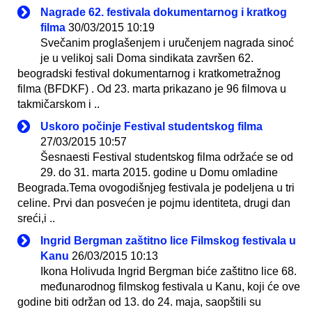
Nagrade 62. festivala dokumentarnog i kratkog
filma
30/03/2015 10:19
Svečanim proglašenjem i uručenjem nagrada sinoć
je u velikoj sali Doma sindikata završen 62.
beogradski festival dokumentarnog i kratkometražnog
filma (BFDKF) . Od 23. marta prikazano je 96 filmova u
takmičarskom i ..
Uskoro počinje Festival studentskog filma
27/03/2015 10:57
Šesnaesti Festival studentskog filma održaće se od
29. do 31. marta 2015. godine u Domu omladine
Beograda.Tema ovogodišnjeg festivala je podeljena u tri
celine. Prvi dan posvećen je pojmu identiteta, drugi dan
sreći,i ..
Ingrid Bergman zaštitno lice Filmskog festivala u
Kanu
26/03/2015 10:13
Ikona Holivuda Ingrid Bergman biće zaštitno lice 68.
međunarodnog filmskog festivala u Kanu, koji će ove
godine biti održan od 13. do 24. maja, saopštili su