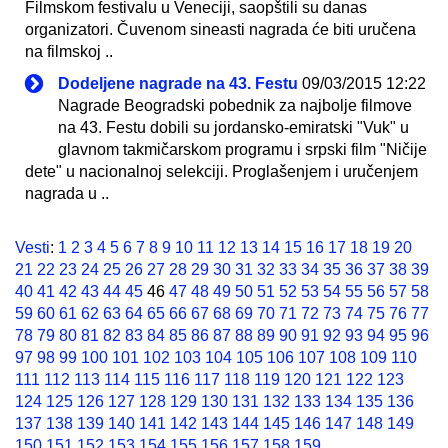
Filmskom festivalu u Veneciji, saopštili su danas
organizatori. Čuvenom sineasti nagrada će biti uručena
na filmskoj ..
Dodeljene nagrade na 43. Festu
09/03/2015 12:22
Nagrade Beogradski pobednik za najbolje filmove
na 43. Festu dobili su jordansko-emiratski "Vuk" u
glavnom takmičarskom programu i srpski film "Ničije
dete" u nacionalnoj selekciji. Proglašenjem i uručenjem
nagrada u ..
Vesti
:
1
2
3
4
5
6
7
8
9
10
11
12
13
14
15
16
17
18
19
20
21
22
23
24
25
26
27
28
29
30
31
32
33
34
35
36
37
38
39
40
41
42
43
44
45
46
47
48
49
50
51
52
53
54
55
56
57
58
59
60
61
62
63
64
65
66
67
68
69
70
71
72
73
74
75
76
77
78
79
80
81
82
83
84
85
86
87
88
89
90
91
92
93
94
95
96
97
98
99
100
101
102
103
104
105
106
107
108
109
110
111
112
113
114
115
116
117
118
119
120
121
122
123
124
125
126
127
128
129
130
131
132
133
134
135
136
137
138
139
140
141
142
143
144
145
146
147
148
149
150
151
152
153
154
155
156
157
158
159