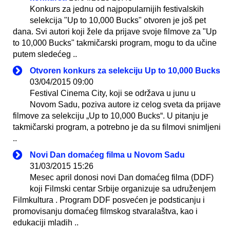
Konkurs za jednu od najpopularnijih festivalskih
selekcija "Up to 10,000 Bucks" otvoren je još pet
dana. Svi autori koji žele da prijave svoje filmove za "Up
to 10,000 Bucks" takmičarski program, mogu to da učine
putem sledećeg ..
Otvoren konkurs za selekciju Up to 10,000 Bucks
03/04/2015 09:00
Festival Cinema City, koji se održava u junu u
Novom Sadu, poziva autore iz celog sveta da prijave
filmove za selekciju „Up to 10,000 Bucks“. U pitanju je
takmičarski program, a potrebno je da su filmovi snimljeni
..
Novi Dan domaćeg filma u Novom Sadu
31/03/2015 15:26
Mesec april donosi novi Dan domaćeg filma (DDF)
koji Filmski centar Srbije organizuje sa udruženjem
Filmkultura . Program DDF posvećen je podsticanju i
promovisanju domaćeg filmskog stvaralaštva, kao i
edukaciјi mladih ..