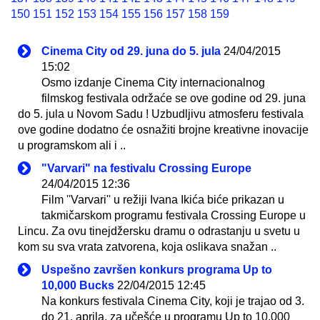
150
151
152
153
154
155
156
157
158
159
Cinema City od 29. juna do 5. jula
24/04/2015
15:02
Osmo izdanje Cinema City internacionalnog
filmskog festivala održaće se ove godine od 29. juna
do 5. jula u Novom Sadu ! Uzbudljivu atmosferu festivala
ove godine dodatno će osnažiti brojne kreativne inovacije
u programskom ali i ..
"Varvari" na festivalu Crossing Europe
24/04/2015 12:36
Film ''Varvari'' u režiji Ivana Ikića biće prikazan u
takmičarskom programu festivala Crossing Europe u
Lincu. Za ovu tinejdžersku dramu o odrastanju u svetu u
kom su sva vrata zatvorena, koja oslikava snažan ..
Uspešno završen konkurs programa Up to
10,000 Bucks
22/04/2015 12:45
Na konkurs festivala Cinema City, koji je trajao od 3.
do 21. aprila, za učešće u programu Up to 10,000