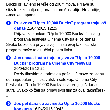
Bucks prijavljeno je više od 200 filmova. Prijave su
stizale iz zemalja regiona, potom Australije, Holandije,
Amerike, Japana, ..
Prijave za "Up to 10,000 Bucks" program traju još
danas
21/04/2015 12:25
Prijava za konkurs "Up to 10,000 Bucks" filmskog
programa festivala Cinema City traje još danas.
Svako ko želi da prijavi svoj film za ovaj takmičarski
program, može to da učini putem linka ..
Još danas i sutra traju prijave za "Up to 10,000
Bucks" program na Cinema City festivalu
20/04/2015 12:52
Poziv filmskim autorima da pošalju filmove za jednu
od najpopularnijih festivalskih selekcija Cinema City
Festivala - "Up to 10,000 Bucks" otvoren je još danas i
sutra. Svako ko želi da prijavi svoj film za ovaj takmičarski
..
Još pet dana do završetka Up to 10,000 Bucks
konkursa
16/04/2015 10:43