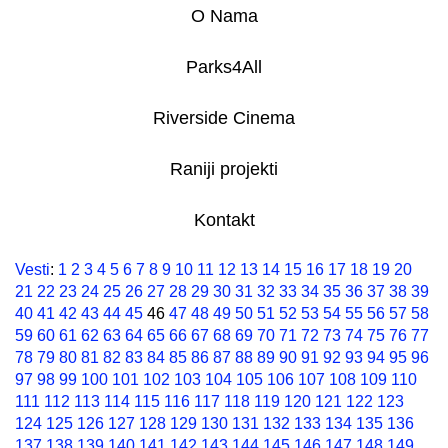
O Nama
Parks4All
Riverside Cinema
Raniji projekti
Kontakt
Vesti
:
1
2
3
4
5
6
7
8
9
10
11
12
13
14
15
16
17
18
19
20
21
22
23
24
25
26
27
28
29
30
31
32
33
34
35
36
37
38
39
40
41
42
43
44
45
46
47
48
49
50
51
52
53
54
55
56
57
58
59
60
61
62
63
64
65
66
67
68
69
70
71
72
73
74
75
76
77
78
79
80
81
82
83
84
85
86
87
88
89
90
91
92
93
94
95
96
97
98
99
100
101
102
103
104
105
106
107
108
109
110
111
112
113
114
115
116
117
118
119
120
121
122
123
124
125
126
127
128
129
130
131
132
133
134
135
136
137
138
139
140
141
142
143
144
145
146
147
148
149