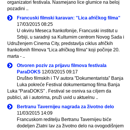
organizatori festivala. Nasmejano lice glumice na beloj
pozadini ..
Francuski filmski karavan: “Lica afričkog filma“
17/03/2015 08:25
U okviru Meseca frankofonije, Francuski institut u
Srbiji, u saradnji sa Kulturnim centrom Novog Sada i
Udruženjem Cinema City, predstavlja ciklus afričkih
frankofonih filmova “Lica afričkog filma“ koji počinje 20.
marta - ..
Otvoren poziv za prijavu filmova festivala
ParaDOKS
12/03/2015 09:17
Društvo filmskih i TV autora ”Dokumentarista” Banja
Luka pokreće Festival dokumentarnog filma Banja
Luka “ParaDOKS” . Festival se osniva sa ciljem da
publici, ali i autorima, pruži uvid u aktuelnu ..
Bertranu Tavernijeu nagrada za životno delo
11/03/2015 14:09
Francuskom reditelju Bertranu Tavernijeu biće
dodeljen Zlatni lav za životno delo na ovogodišnjem