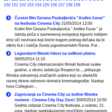
150
151
152
153
154
155
156
157
158
159
Čuveni film Gorana Paskaljevića "Anđeo čuvar"
na festivalu Cinema City
31/05/2014 12:00
Kultni film Gorana Paskaljevića " Anđeo čuvar " je
istinita priča o savremenoj evropskoj trgovini robljem
kroz oči novinara koji kreće tragom jednog dečaka da bi
otkrio lice i naličje života jugoslovenskih Roma. Put ..
Legendarni filmski hitovi na velikom platnu
30/05/2014 11:10
Cinema City internacionalni filmski festival svake
godine, u okviru selekcija Respect to..., prikazuje
filmska ostvarenja značajnih autora koji su obeležili
razvoj strane odnosno domaće kinematografije. Nastup
hora Collegium ..
Zagrevanje za Cinema City uz kultne filmske
numere - Cinema City Day Zero!
30/05/2014 10:50
Sedmo izdanje Cinema City festivala, u subotu, 21.
juna, startuje spektakularnim muzičkim zagrevanjem.