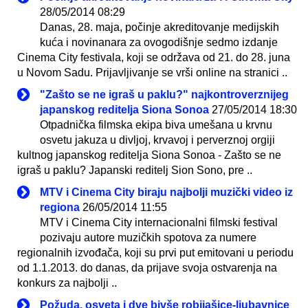
28/05/2014 08:29
Danas, 28. maja, počinje akreditovanje medijskih
kuća i novinanara za ovogodišnje sedmo izdanje
Cinema City festivala, koji se održava od 21. do 28. juna
u Novom Sadu. Prijavljivanje se vrši online na stranici ..
"Zašto se ne igraš u paklu?" najkontroverznijeg
japanskog reditelja Siona Sonoa
27/05/2014 18:30
Otpadnička filmska ekipa biva umešana u krvnu
osvetu jakuza u divljoj, krvavoj i perverznoj orgiji
kultnog japanskog reditelja Siona Sonoa - Zašto se ne
igraš u paklu? Japanski reditelj Sion Sono, pre ..
MTV i Cinema City biraju najbolji muzički video iz
regiona
26/05/2014 11:55
MTV i Cinema City internacionalni filmski festival
pozivaju autore muzičkih spotova za numere
regionalnih izvođača, koji su prvi put emitovani u periodu
od 1.1.2013. do danas, da prijave svoja ostvarenja na
konkurs za najbolji ..
Požuda, osveta i dve bivše robijašice-ljubavnice