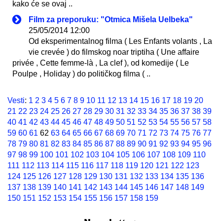
kako će se ovaj ..
Film za preporuku: "Otmica Mišela Uelbeka"
25/05/2014 12:00
Od eksperimentalnog filma ( Les Enfants volants , La
vie crevée ) do filmskog noar triptiha ( Une affaire
privée , Cette femme-là , La clef ), od komedije ( Le
Poulpe , Holiday ) do političkog filma ( ..
Vesti
:
1
2
3
4
5
6
7
8
9
10
11
12
13
14
15
16
17
18
19
20
21
22
23
24
25
26
27
28
29
30
31
32
33
34
35
36
37
38
39
40
41
42
43
44
45
46
47
48
49
50
51
52
53
54
55
56
57
58
59
60
61
62
63
64
65
66
67
68
69
70
71
72
73
74
75
76
77
78
79
80
81
82
83
84
85
86
87
88
89
90
91
92
93
94
95
96
97
98
99
100
101
102
103
104
105
106
107
108
109
110
111
112
113
114
115
116
117
118
119
120
121
122
123
124
125
126
127
128
129
130
131
132
133
134
135
136
137
138
139
140
141
142
143
144
145
146
147
148
149
150
151
152
153
154
155
156
157
158
159