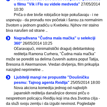
u filmu "Vik i Flo su videle medveda"
27/05/2014
10:30
Priča o dve bivše robijašice koje pokušavaju - i ne
uspevaju - da pronađu nov početak i šansu za normalnim
životom u jednom gradiću u Kvebeku. Njihov mir stalno
biva narušen od strane ..
Nagrađivana "Čudna mala mačka" u selekciji
360°
26/05/2014 10:25
Očaravajući, minimalistički dragulj debitantskog
reditelja Ramona Curhera, "Čudna mala mačka"
može se porediti sa delima čuvenih autora poput Tatija,
Bresona ili Akermanove. Vredan divljenja, film prikuplja
naizgled neprimetne ..
Ljubitelji mangi ne propustite "Doušničku
pesmu: Tajnog agenta Reiđija"
25/05/2014 18:00
Nova akciona komedija jednog od najboljih
japanskih reditelja današnjice donosi priču o
nespretnom policajcu Reiđiju koji ima dva životna cilja -
da služi svoju zemlju i da izgubi nevinost. Pogledajte