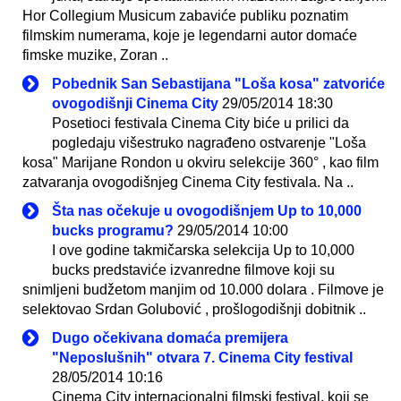
Hor Collegium Musicum zabaviće publiku poznatim
filmskim numerama, koje je legendarni autor domaće
fimske muzike, Zoran ..
Pobednik San Sebastijana "Loša kosa" zatvoriće
ovogodišnji Cinema City
29/05/2014 18:30
Posetioci festivala Cinema City biće u prilici da
pogledaju višestruko nagrađeno ostvarenje "Loša
kosa" Marijane Rondon u okviru selekcije 360° , kao film
zatvaranja ovogodišnjeg Cinema City festivala. Na ..
Šta nas očekuje u ovogodišnjem Up to 10,000
bucks programu?
29/05/2014 10:00
I ove godine takmičarska selekcija Up to 10,000
bucks predstaviće izvanredne filmove koji su
snimljeni budžetom manjim od 10.000 dolara . Filmove je
selektovao Srdan Golubović , prošlogodišnji dobitnik ..
Dugo očekivana domaća premijera
"Neposlušnih" otvara 7. Cinema City festival
28/05/2014 10:16
Cinema City internacionalni filmski festival, koji se