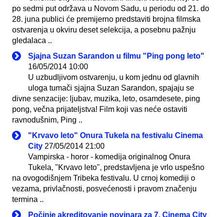
po sedmi put održava u Novom Sadu, u periodu od 21. do
28. juna publici će premijerno predstaviti brojna filmska
ostvarenja u okviru deset selekcija, a posebnu pažnju
gledalaca ..
Sjajna Suzan Sarandon u filmu "Ping pong leto"
16/05/2014 10:00
U uzbudljivom ostvarenju, u kom jednu od glavnih
uloga tumači sjajna Suzan Sarandon, spajaju se
divne senzacije: ljubav, muzika, leto, osamdesete, ping
pong, večna prijateljstva! Film koji vas neće ostaviti
ravnodušnim, Ping ..
"Krvavo leto" Onura Tukela na festivalu Cinema
City
27/05/2014 21:00
Vampirska - horor - komedija originalnog Onura
Tukela, "Krvavo leto", predstavljena je vrlo uspešno
na ovogodišnjem Tribeka festivalu. U crnoj komediji o
vezama, privlačnosti, posvećenosti i pravom značenju
termina ..
Počinje akreditovanje novinara za 7. Cinema City