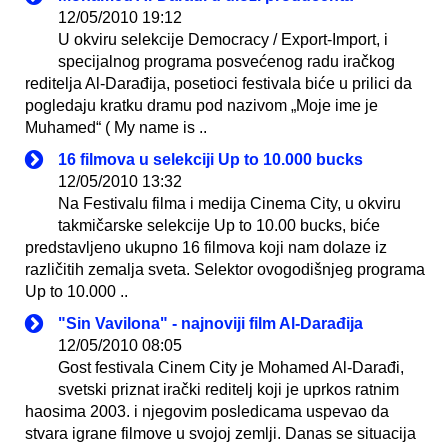
12/05/2010 19:12
U okviru selekcije Democracy / Export-Import, i
specijalnog programa posvećenog radu iračkog
reditelja Al-Darađija, posetioci festivala biće u prilici da
pogledaju kratku dramu pod nazivom „Moje ime je
Muhamed“ ( My name is ..
16 filmova u selekciji Up to 10.000 bucks
12/05/2010 13:32
Na Festivalu filma i medija Cinema City, u okviru
takmičarske selekcije Up to 10.00 bucks, biće
predstavljeno ukupno 16 filmova koji nam dolaze iz
različitih zemalja sveta. Selektor ovogodišnjeg programa
Up to 10.000 ..
"Sin Vavilona" - najnoviji film Al-Darađija
12/05/2010 08:05
Gost festivala Cinem City je Mohamed Al-Darađi,
svetski priznat irački reditelj koji je uprkos ratnim
haosima 2003. i njegovim posledicama uspevao da
stvara igrane filmove u svojoj zemlji. Danas se situacija