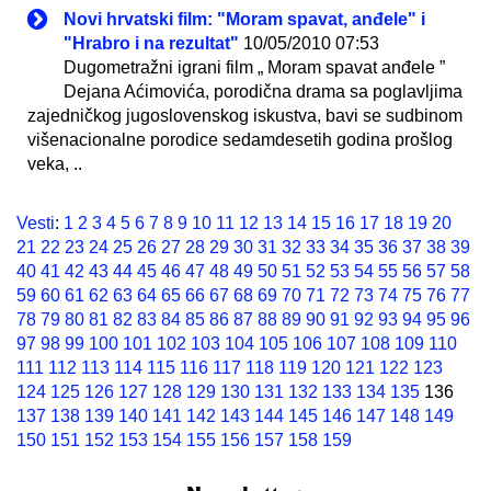
Novi hrvatski film: "Moram spavat, anđele" i
"Hrabro i na rezultat"
10/05/2010 07:53
Dugometražni igrani film „ Moram spavat anđele ”
Dejana Aćimovića, porodična drama sa poglavljima
zajedničkog jugoslovenskog iskustva, bavi se sudbinom
višenacionalne porodice sedamdesetih godina prošlog
veka, ..
Vesti
:
1
2
3
4
5
6
7
8
9
10
11
12
13
14
15
16
17
18
19
20
21
22
23
24
25
26
27
28
29
30
31
32
33
34
35
36
37
38
39
40
41
42
43
44
45
46
47
48
49
50
51
52
53
54
55
56
57
58
59
60
61
62
63
64
65
66
67
68
69
70
71
72
73
74
75
76
77
78
79
80
81
82
83
84
85
86
87
88
89
90
91
92
93
94
95
96
97
98
99
100
101
102
103
104
105
106
107
108
109
110
111
112
113
114
115
116
117
118
119
120
121
122
123
124
125
126
127
128
129
130
131
132
133
134
135
136
137
138
139
140
141
142
143
144
145
146
147
148
149
150
151
152
153
154
155
156
157
158
159