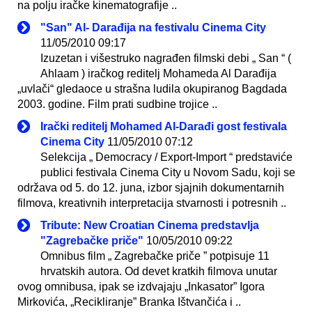
na polju iračke kinematografije ..
"San" Al- Darađija na festivalu Cinema City
11/05/2010 09:17
Izuzetan i višestruko nagrađen filmski debi „ San “ (
Ahlaam ) iračkog reditelj Mohameda Al Darađija
„uvlači“ gledaoce u strašna ludila okupiranog Bagdada
2003. godine. Film prati sudbine trojice ..
Irački reditelj Mohamed Al-Darađi gost festivala
Cinema City
11/05/2010 07:12
Selekcija „ Democracy / Export-Import “ predstaviće
publici festivala Cinema City u Novom Sadu, koji se
održava od 5. do 12. juna, izbor sjajnih dokumentarnih
filmova, kreativnih interpretacija stvarnosti i potresnih ..
Tribute: New Croatian Cinema predstavlja
"Zagrebačke priče"
10/05/2010 09:22
Omnibus film „ Zagrebačke priče ” potpisuje 11
hrvatskih autora. Od devet kratkih filmova unutar
ovog omnibusa, ipak se izdvajaju „Inkasator” Igora
Mirkovića, „Recikliranje” Branka Ištvančića i ..