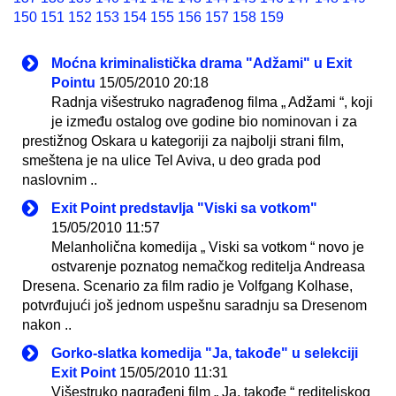
150
151
152
153
154
155
156
157
158
159
Moćna kriminalistička drama "Adžami" u Exit
Pointu
15/05/2010 20:18
Radnja višestruko nagrađenog filma „ Adžami “, koji
je između ostalog ove godine bio nominovan i za
prestižnog Oskara u kategoriji za najbolji strani film,
smeštena je na ulice Tel Aviva, u deo grada pod
naslovnim ..
Exit Point predstavlja "Viski sa votkom"
15/05/2010 11:57
Melanholična komedija „ Viski sa votkom “ novo je
ostvarenje poznatog nemačkog reditelja Andreasa
Dresena. Scenario za film radio je Volfgang Kolhase,
potvrđujući još jednom uspešnu saradnju sa Dresenom
nakon ..
Gorko-slatka komedija "Ja, takođe" u selekciji
Exit Point
15/05/2010 11:31
Višestruko nagrađeni film „ Ja, takođe “ rediteljskog