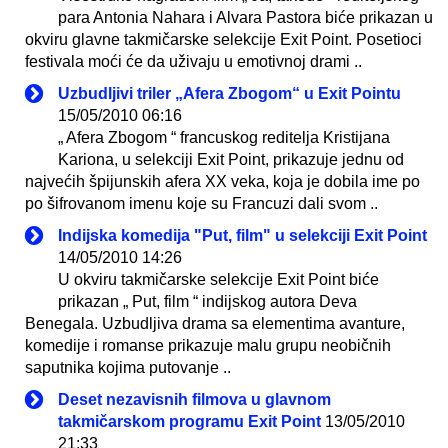
para Antonia Nahara i Alvara Pastora biće prikazan u
okviru glavne takmičarske selekcije Exit Point. Posetioci
festivala moći će da uživaju u emotivnoj drami ..
Uzbudljivi triler „Afera Zbogom“ u Exit Pointu
15/05/2010 06:16
„ Afera Zbogom “ francuskog reditelja Kristijana
Kariona, u selekciji Exit Point, prikazuje jednu od
najvećih špijunskih afera XX veka, koja je dobila ime po
po šifrovanom imenu koje su Francuzi dali svom ..
Indijska komedija "Put, film" u selekciji Exit Point
14/05/2010 14:26
U okviru takmičarske selekcije Exit Point biće
prikazan „ Put, film “ indijskog autora Deva
Benegala. Uzbudljiva drama sa elementima avanture,
komedije i romanse prikazuje malu grupu neobičnih
saputnika kojima putovanje ..
Deset nezavisnih filmova u glavnom
takmičarskom programu Exit Point
13/05/2010
21:33