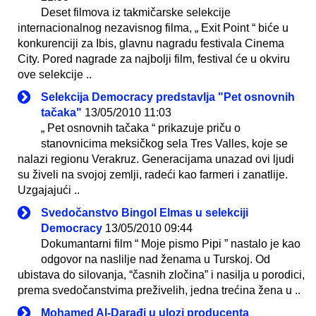
Deset filmova iz takmičarske selekcije
internacionalnog nezavisnog filma, „ Exit Point “ biće u
konkurenciji za Ibis, glavnu nagradu festivala Cinema
City. Pored nagrade za najbolji film, festival će u okviru
ove selekcije ..
Selekcija Democracy predstavlja "Pet osnovnih
tačaka"
13/05/2010 11:03
„ Pet osnovnih tačaka “ prikazuje priču o
stanovnicima meksičkog sela Tres Valles, koje se
nalazi regionu Verakruz. Generacijama unazad ovi ljudi
su živeli na svojoj zemlji, radeći kao farmeri i zanatlije.
Uzgajajući ..
Svedočanstvo Bingol Elmas u selekciji
Democracy
13/05/2010 09:44
Dokumantarni film “ Moje pismo Pipi ” nastalo je kao
odgovor na naslilje nad ženama u Turskoj. Od
ubistava do silovanja, “časnih zločina” i nasilja u porodici,
prema svedočanstvima preživelih, jedna trećina žena u ..
Mohamed Al-Darađi u ulozi producenta