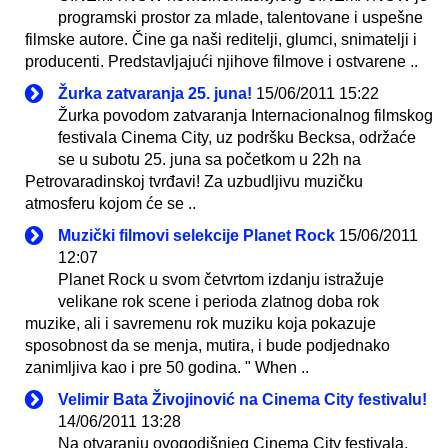
programski prostor za mlade, talentovane i uspešne
filmske autore. Čine ga naši reditelji, glumci, snimatelji i
producenti. Predstavljajući njihove filmove i ostvarene ..
Žurka zatvaranja 25. juna!
15/06/2011 15:22
Žurka povodom zatvaranja Internacionalnog filmskog
festivala Cinema City, uz podršku Becksa, održaće
se u subotu 25. juna sa početkom u 22h na
Petrovaradinskoj tvrđavi! Za uzbudljivu muzičku
atmosferu kojom će se ..
Muzički filmovi selekcije Planet Rock
15/06/2011
12:07
Planet Rock u svom četvrtom izdanju istražuje
velikane rok scene i perioda zlatnog doba rok
muzike, ali i savremenu rok muziku koja pokazuje
sposobnost da se menja, mutira, i bude podjednako
zanimljiva kao i pre 50 godina. " When ..
Velimir Bata Živojinović na Cinema City festivalu!
14/06/2011 13:28
Na otvaranju ovogodišnjeg Cinema City festivala,