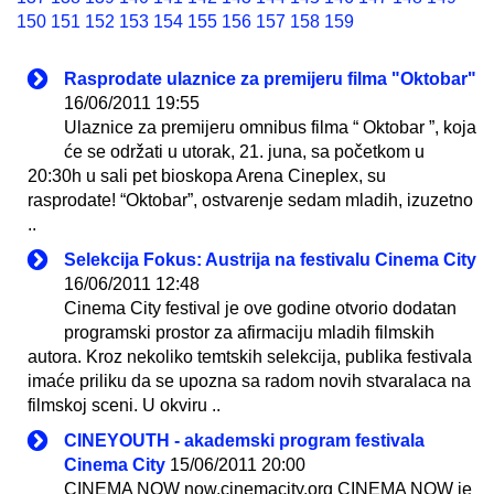
150
151
152
153
154
155
156
157
158
159
Rasprodate ulaznice za premijeru filma "Oktobar"
16/06/2011 19:55
Ulaznice za premijeru omnibus filma “ Oktobar ”, koja
će se održati u utorak, 21. juna, sa početkom u
20:30h u sali pet bioskopa Arena Cineplex, su
rasprodate! “Oktobar”, ostvarenje sedam mladih, izuzetno
..
Selekcija Fokus: Austrija na festivalu Cinema City
16/06/2011 12:48
Cinema City festival je ove godine otvorio dodatan
programski prostor za afirmaciju mladih filmskih
autora. Kroz nekoliko temtskih selekcija, publika festivala
imaće priliku da se upozna sa radom novih stvaralaca na
filmskoj sceni. U okviru ..
CINEYOUTH - akademski program festivala
Cinema City
15/06/2011 20:00
CINEMA NOW now.cinemacity.org CINEMA NOW je