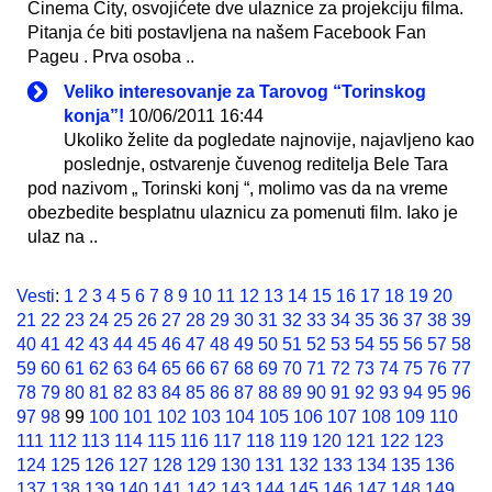
Cinema City, osvojićete dve ulaznice za projekciju filma.
Pitanja će biti postavljena na našem Facebook Fan
Pageu . Prva osoba ..
Veliko interesovanje za Tarovog “Torinskog
konja”!
10/06/2011 16:44
Ukoliko želite da pogledate najnovije, najavljeno kao
poslednje, ostvarenje čuvenog reditelja Bele Tara
pod nazivom „ Torinski konj “, molimo vas da na vreme
obezbedite besplatnu ulaznicu za pomenuti film. Iako je
ulaz na ..
Vesti
:
1
2
3
4
5
6
7
8
9
10
11
12
13
14
15
16
17
18
19
20
21
22
23
24
25
26
27
28
29
30
31
32
33
34
35
36
37
38
39
40
41
42
43
44
45
46
47
48
49
50
51
52
53
54
55
56
57
58
59
60
61
62
63
64
65
66
67
68
69
70
71
72
73
74
75
76
77
78
79
80
81
82
83
84
85
86
87
88
89
90
91
92
93
94
95
96
97
98
99
100
101
102
103
104
105
106
107
108
109
110
111
112
113
114
115
116
117
118
119
120
121
122
123
124
125
126
127
128
129
130
131
132
133
134
135
136
137
138
139
140
141
142
143
144
145
146
147
148
149