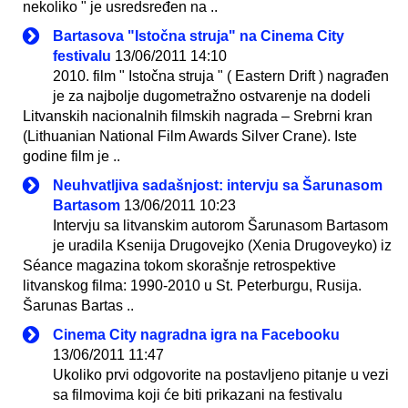
nekoliko " je usredsređen na ..
Bartasova "Istočna struja" na Cinema City
festivalu
13/06/2011 14:10
2010. film " Istočna struja " ( Eastern Drift ) nagrađen
je za najbolje dugometražno ostvarenje na dodeli
Litvanskih nacionalnih filmskih nagrada – Srebrni kran
(Lithuanian National Film Awards Silver Crane). Iste
godine film je ..
Neuhvatljiva sadašnjost: intervju sa Šarunasom
Bartasom
13/06/2011 10:23
Intervju sa litvanskim autorom Šarunasom Bartasom
je uradila Ksenija Drugovejko (Xenia Drugoveyko) iz
Séance magazina tokom skorašnje retrospektive
litvanskog filma: 1990-2010 u St. Peterburgu, Rusija.
Šarunas Bartas ..
Cinema City nagradna igra na Facebooku
13/06/2011 11:47
Ukoliko prvi odgovorite na postavljeno pitanje u vezi
sa filmovima koji će biti prikazani na festivalu