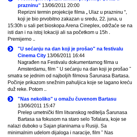
prazninu“
13/06/2011 20:00
Reprizni termin projekcije filma „ Ulaz u prazninu “,
koji je bio prvobitno zakazan u sredu, 22. juna, u
15:30h u sali pet bioskopa Arena Cineplex, održaće se na
isti dan i na istoj lokaciji ali sa početkom u 15h .
Premijerno ..
"U sećanju na dan koji je prošao" na festivalu
Cinema City
13/06/2011 16:44
Nagrađen na Festivalu dokumentarnog filma u
Amsterdamu, film " U sećanju na dan koji je prošao "
smatra se jednim od najboljih filmova Šarunasa Bartasa.
Počinje prikazom snežnim pahuljica koje se lagano kreću
duž reke. Potom ..
"Nas nekoliko" u omažu čuvenom Bartasu
13/06/2011 15:47
Prelep umetnički film litvanskog reditelja Šarunasa
Bartasa sa fokusom na staro selo Tofalara, koje se
nalazi duboko u Sajan planinama u Rusiji. Sa
minimalnim udelom dijaloga i naracije, film " Nas