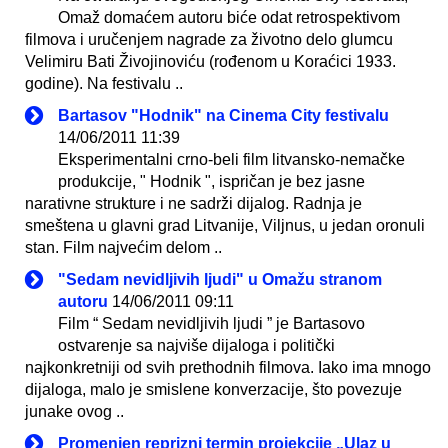
Omaž domaćem autoru biće odat retrospektivom
filmova i uručenjem nagrade za životno delo glumcu
Velimiru Bati Živojinoviću (rođenom u Koraćici 1933.
godine). Na festivalu ..
Bartasov "Hodnik" na Cinema City festivalu
14/06/2011 11:39
Eksperimentalni crno-beli film litvansko-nemačke
produkcije, " Hodnik ", ispričan je bez jasne
narativne strukture i ne sadrži dijalog. Radnja je
smeštena u glavni grad Litvanije, Viljnus, u jedan oronuli
stan. Film najvećim delom ..
"Sedam nevidljivih ljudi" u Omažu stranom
autoru
14/06/2011 09:11
Film “ Sedam nevidljivih ljudi ” je Bartasovo
ostvarenje sa najviše dijaloga i politički
najkonkretniji od svih prethodnih filmova. Iako ima mnogo
dijaloga, malo je smislene konverzacije, što povezuje
junake ovog ..
Promenjen reprizni termin projekcije „Ulaz u