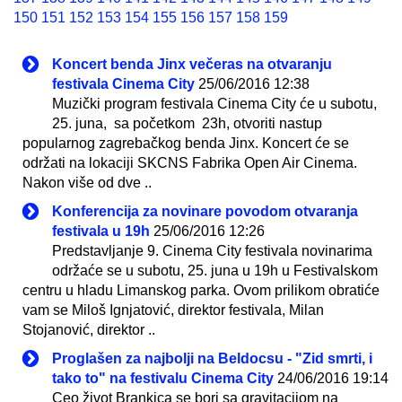
150
151
152
153
154
155
156
157
158
159
Koncert benda Jinx večeras na otvaranju
festivala Cinema City
25/06/2016 12:38
Muzički program festivala Cinema City će u subotu,
25. juna, sa početkom 23h, otvoriti nastup
popularnog zagrebačkog benda Jinx. Koncert će se
održati na lokaciji SKCNS Fabrika Open Air Cinema.
Nakon više od dve ..
Konferencija za novinare povodom otvaranja
festivala u 19h
25/06/2016 12:26
Predstavljanje 9. Cinema City festivala novinarima
održaće se u subotu, 25. juna u 19h u Festivalskom
centru u hladu Limanskog parka. Ovom prilikom obratiće
vam se Miloš Ignjatović, direktor festivala, Milan
Stojanović, direktor ..
Proglašen za najbolji na Beldocsu - "Zid smrti, i
tako to" na festivalu Cinema City
24/06/2016 19:14
Ceo život Brankica se bori sa gravitacijom na