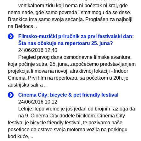
vertikalnom zidu koji nema ni početak ni kraj, gde
nema nade, gde samo povreda i smrt mogu da se dese.
Brankica ima samo svoja sećanja. Proglašen za najbolji
na Beldocs ..
Filmsko-muzički priručnik za prvi festivalski dan:
Šta nas očekuje na repertoaru 25. juna?
24/06/2016 12:40
Pregled prvog dana osmodnevne filmske avanture,
koja počinje sutra, 25. juna, započećemo predstavljanjem
projekcija filmova na novoj, atraktivnoj lokaciji - Indoor
Cinema. Prvi film na repertoaru, sa početkom u 20h, je
austrijska satira ..
Cinema City: bicycle & pet friendly festival
24/06/2016 10:12
Letnje, lepo vreme je još jedan od brojnih razloga da
na 9. Cinema City dođete biciklom. Cinema City
festival je bicycle friendly festival, te pozivamo naše
posetioce da ostave svoja motorna vozila na parkingu
kod kuće, ..