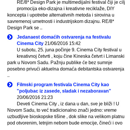
RE/8* Design Park je multimedijalni festival čiji je cilj
promocija eko-dizajna i kreativne reciklaže, DIY
koncepta i upotrebe alternativnih metoda i sirovina u
savremenoj umetnosti i industrijskom dizajnu. RE/8*
Design Park se ..
Jedanaest domaćih ostvarenja na festivalu
Cinema City
21/06/2016 15:42
U subotu, 25. juna počinje 9. Cinema City festival u
kreativnoj četvrti , koju čine Kineska četvrt i Limanski
park u Novom Sadu. Pažnju publike će bez sumnje
posebno privući aktuelna domaća debitantska ostvarenja
..
Filmski program festivala Cinema City kao
"poljubac iz zasede, sladak i nezaboravan"
20/06/2016 21:23
Deveti Cinema City , iz dana u dan, sve je bliži ! U
Novom Sadu, to već tradicionalno znači jedno: vreme
uzbudljive bioskopske tišine , dok slike na velikom platnu
pod otvorenim, letnjim nebom bude emocije, čineći i ovo
..