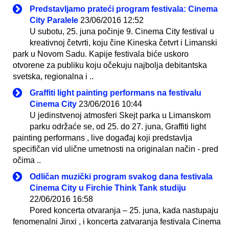
Predstavljamo prateći program festivala: Cinema
City Paralele
23/06/2016 12:52
U subotu, 25. juna počinje 9. Cinema City festival u
kreativnoj četvrti, koju čine Kineska četvrt i Limanski
park u Novom Sadu. Kapije festivala biće uskoro
otvorene za publiku koju očekuju najbolja debitantska
svetska, regionalna i ..
Graffiti light painting performans na festivalu
Cinema City
23/06/2016 10:44
U jedinstvenoj atmosferi Skejt parka u Limanskom
parku održaće se, od 25. do 27. juna, Graffiti light
painting performans , live događaj koji predstavlja
specifičan vid ulične umetnosti na originalan način - pred
očima ..
Odličan muzički program svakog dana festivala
Cinema City u Firchie Think Tank studiju
22/06/2016 16:58
Pored koncerta otvaranja – 25. juna, kada nastupaju
fenomenalni Jinxi , i koncerta zatvaranja festivala Cinema