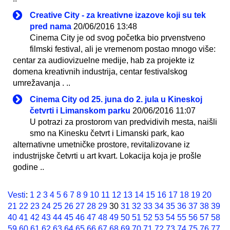
Creative City - za kreativne izazove koji su tek
pred nama
20/06/2016 13:48
Cinema City je od svog početka bio prvenstveno
filmski festival, ali je vremenom postao mnogo više:
centar za audiovizuelne medije, hab za projekte iz
domena kreativnih industrija, centar festivalskog
umrežavanja . ..
Cinema City od 25. juna do 2. jula u Kineskoj
četvrti i Limanskom parku
20/06/2016 11:07
U potrazi za prostorom van predvidivih mesta, naišli
smo na Kinesku četvrt i Limanski park, kao
alternativne umetničke prostore, revitalizovane iz
industrijske četvrti u art kvart. Lokacija koja je prošle
godine ..
Vesti
:
1
2
3
4
5
6
7
8
9
10
11
12
13
14
15
16
17
18
19
20
21
22
23
24
25
26
27
28
29
30
31
32
33
34
35
36
37
38
39
40
41
42
43
44
45
46
47
48
49
50
51
52
53
54
55
56
57
58
59
60
61
62
63
64
65
66
67
68
69
70
71
72
73
74
75
76
77