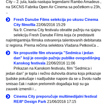
City – 2. jula, kada nastupa legendarni Rambo Amadeus ,
na SKCNS Fabrika Open Air Cinema sa početkom u 23h,
..
Fresh Danube Films selekcija po ukusu Cinema
City filmofila
22/06/2016 15:29
Na 9. Cinema City festivalu obratite pažnju na sjajnu
selekciju Fresh Danube Films koja će predstaviti
najintrigantnija filmska ostvarenja talentovanih debitanata
iz regiona. Prema rečima selektora Vladana Petkovića ..
Ne propustite film otvaranja "Sedmica i jedan
dan" koji je osvojio pažnju publike ovogodišnjeg
Kanskog festivala
22/06/2016 11:06
Prikazan na Kanskom festivalu, film "Sedmica i
jedan dan" je topla i nežno duhovita drama koja prikazuje
ljudske pokušaje i nadljudske napore da se u životu nađe
smisao čak i nakon prelomnih događaja koji su ga
zauvek izmenili i ..
Cinema City preporučuje multimedijalni festival
RE/8* Design Park
21/06/2016 17:15