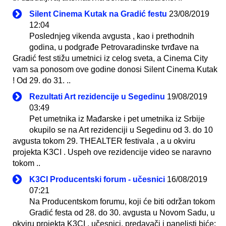
Silent Cinema Kutak na Gradić festu
23/08/2019
12:04
Poslednjeg vikenda avgusta , kao i prethodnih
godina, u podgrađe Petrovaradinske tvrđave na
Gradić fest stižu umetnici iz celog sveta, a Cinema City
vam sa ponosom ove godine donosi Silent Cinema Kutak
! Od 29. do 31. ..
Rezultati Art rezidencije u Segedinu
19/08/2019
03:49
Pet umetnika iz Mađarske i pet umetnika iz Srbije
okupilo se na Art rezidenciji u Segedinu od 3. do 10
avgusta tokom 29. THEALTER festivala , a u okviru
projekta K3CI . Uspeh ove rezidencije video se naravno
tokom ..
K3CI Producentski forum - učesnici
16/08/2019
07:21
Na Producentskom forumu, koji će biti održan tokom
Gradić festa od 28. do 30. avgusta u Novom Sadu, u
okviru projekta K3CI , učesnici, predavači i panelisti biće: