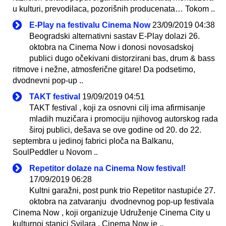
u kulturi, prevodilaca, pozorišnih producenata… Tokom ..
E-Play na festivalu Cinema Now
23/09/2019 04:38
Beogradski alternativni sastav E-Play dolazi 26.
oktobra na Cinema Now i donosi novosadskoj
publici dugo očekivani distorzirani bas, drum & bass
ritmove i nežne, atmosferične gitare! Da podsetimo,
dvodnevni pop-up ..
TAKT festival
19/09/2019 04:51
TAKT festival , koji za osnovni cilj ima afirmisanje
mladih muzičara i promociju njihovog autorskog rada
široj publici, dešava se ove godine od 20. do 22.
septembra u jedinoj fabrici ploča na Balkanu,
SoulPeddler u Novom ..
Repetitor dolaze na Cinema Now festival!
17/09/2019 06:28
Kultni garažni, post punk trio Repetitor nastupiće 27.
oktobra na zatvaranju dvodnevnog pop-up festivala
Cinema Now , koji organizuje Udruženje Cinema City u
kulturnoj stanici Svilara . Cinema Now je ..