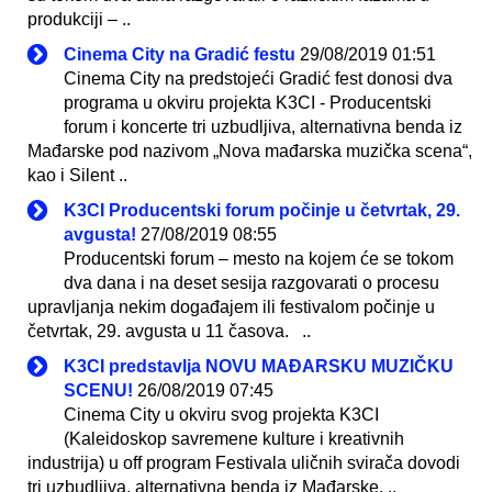
produkciji – ..
Cinema City na Gradić festu
29/08/2019 01:51
Cinema City na predstojeći Gradić fest donosi dva
programa u okviru projekta K3CI - Producentski
forum i koncerte tri uzbudljiva, alternativna benda iz
Mađarske pod nazivom „Nova mađarska muzička scena“,
kao i Silent ..
K3CI Producentski forum počinje u četvrtak, 29.
avgusta!
27/08/2019 08:55
Producentski forum – mesto na kojem će se tokom
dva dana i na deset sesija razgovarati o procesu
upravljanja nekim događajem ili festivalom počinje u
četvrtak, 29. avgusta u 11 časova. ..
K3CI predstavlja NOVU MAĐARSKU MUZIČKU
SCENU!
26/08/2019 07:45
Cinema City u okviru svog projekta K3CI
(Kaleidoskop savremene kulture i kreativnih
industrija) u off program Festivala uličnih svirača dovodi
tri uzbudljiva, alternativna benda iz Mađarske. ..