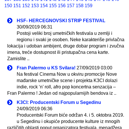
150
151
152
153
154
155
156
157
158
159
HSF- HERCEGNOVSKI STRIP FESTIVAL
30/09/2019 06:31
Postoji veliki broj umetničkih festivala u zemlji i
regionu i svaki je osoben. Neke karakteriše privlačna
lokacija i udoban ambijent, druge dobar program i zvučna
imena, treće dostupnost ili pristupačna cena karte.
Zamislite ..
Fran Palermo u KS Svilara!
27/09/2019 03:00
Na festival Cinema Now u okviru promocije Nove
mađarske umetničke scene i projekta K3CI dolazi
indie, rock ‘n’ roll, afro pop koncertna senzacija –
Fran Palermo ! Jedan od najpopularnijih bendova iz ..
K3CI: Producentski Forum u Segedinu
24/09/2019 06:36
Producentski Forum biće održan 4. i 5. oktobra 2019.
u Segedinu i okupiće producente kulture iz mnogih
različitih oblasti poput organizatora festivala, menadžera