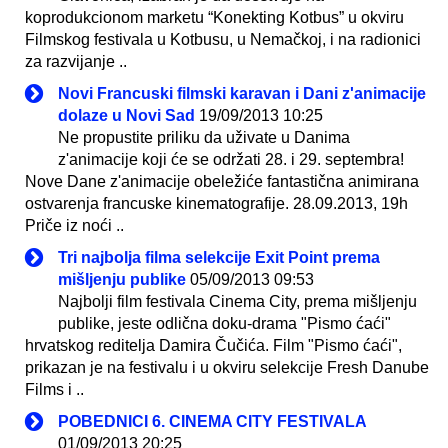
koprodukcionom marketu “Konekting Kotbus” u okviru
Filmskog festivala u Kotbusu, u Nemačkoj, i na radionici
za razvijanje ..
Novi Francuski filmski karavan i Dani z'animacije
dolaze u Novi Sad
19/09/2013 10:25
Ne propustite priliku da uživate u Danima
z'animacije koji će se održati 28. i 29. septembra!
Nove Dane z'animacije obeležiće fantastična animirana
ostvarenja francuske kinematografije. 28.09.2013, 19h
Priče iz noći ..
Tri najbolja filma selekcije Exit Point prema
mišljenju publike
05/09/2013 09:53
Najbolji film festivala Cinema City, prema mišljenju
publike, jeste odlična doku-drama "Pismo ćaći"
hrvatskog reditelja Damira Čučića. Film "Pismo ćaći",
prikazan je na festivalu i u okviru selekcije Fresh Danube
Films i ..
POBEDNICI 6. CINEMA CITY FESTIVALA
01/09/2013 20:25