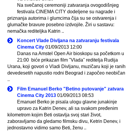
Na svečanoj ceremoniji zatvaranja ovogodišnjeg
festivala CINEMA CITY dodeljene su nagrade i
priznanja autorima i glumcima čija su se ostvarenja i
glumačke bravure posebno izdvojile. Žiri u sastavu:
nemačka rediteljka Katrin ..
Koncert Vlade Divljana na zatvaranju festivala
Cinema City
01/09/2013 12:00
Danas na Amstel Open Air bioskopu sa početkom u
21:00 biće prikazan film ''Vlada'' reditelja Rudija
Urana, koji govori o Vladi Divljanu, muzičaru koji je ranih
devedesetih napustio rodni Beograd i započeo neobičan
..
Film Emanuel Berko "Betino putovanje" zatvara
Cinema City 2013
01/09/2013 08:53
Emanuel Berko je pisala ulogu glavne junakinje
upravo za Katrin Denev, ali sa svakom pređenim
kilometrom kojim Beti ostavlja svoj stari život,
zaboravljamo da gledamo filmsku divu, Ketrin Denev, i
jednostavno vidimo samo Beti, ženu ..