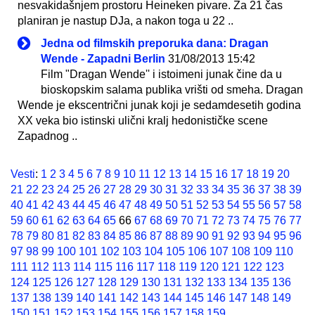
nesvakidašnjem prostoru Heineken pivare. Za 21 čas
planiran je nastup DJa, a nakon toga u 22 ..
Jedna od filmskih preporuka dana: Dragan
Wende - Zapadni Berlin
31/08/2013 15:42
Film "Dragan Wende'' i istoimeni junak čine da u
bioskopskim salama publika vrišti od smeha. Dragan
Wende je ekscentrični junak koji je sedamdesetih godina
XX veka bio istinski ulični kralj hedonističke scene
Zapadnog ..
Vesti
:
1
2
3
4
5
6
7
8
9
10
11
12
13
14
15
16
17
18
19
20
21
22
23
24
25
26
27
28
29
30
31
32
33
34
35
36
37
38
39
40
41
42
43
44
45
46
47
48
49
50
51
52
53
54
55
56
57
58
59
60
61
62
63
64
65
66
67
68
69
70
71
72
73
74
75
76
77
78
79
80
81
82
83
84
85
86
87
88
89
90
91
92
93
94
95
96
97
98
99
100
101
102
103
104
105
106
107
108
109
110
111
112
113
114
115
116
117
118
119
120
121
122
123
124
125
126
127
128
129
130
131
132
133
134
135
136
137
138
139
140
141
142
143
144
145
146
147
148
149
150
151
152
153
154
155
156
157
158
159