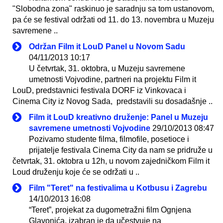
"Slobodna zona" raskinuo je saradnju sa tom ustanovom,
pa će se festival održati od 11. do 13. novembra u Muzeju
savremene ..
Održan Film it LouD Panel u Novom Sadu
04/11/2013 10:17
U četvrtak, 31. oktobra, u Muzeju savremene
umetnosti Vojvodine, partneri na projektu Film it
LouD, predstavnici festivala DORF iz Vinkovaca i
Cinema City iz Novog Sada, predstavili su dosadašnje ..
Film it LouD kreativno druženje: Panel u Muzeju
savremene umetnosti Vojvodine
29/10/2013 08:47
Pozivamo studente filma, filmofile, posetioce i
prijatelje festivala Cinema City da nam se pridruže u
četvrtak, 31. oktobra u 12h, u novom zajedničkom Film it
Loud druženju koje će se održati u ..
Film "Teret" na festivalima u Kotbusu i Zagrebu
14/10/2013 16:08
“Teret”, projekat za dugometražni film Ognjena
Glavonića, izabran je da učestvuje na