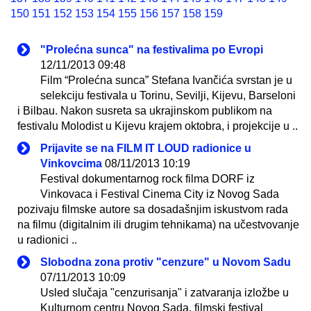
150
151
152
153
154
155
156
157
158
159
"Prolećna sunca" na festivalima po Evropi
12/11/2013 09:48
Film “Prolećna sunca” Stefana Ivančića svrstan je u
selekciju festivala u Torinu, Sevilji, Kijevu, Barseloni
i Bilbau. Nakon susreta sa ukrajinskom publikom na
festivalu Molodist u Kijevu krajem oktobra, i projekcije u ..
Prijavite se na FILM IT LOUD radionice u
Vinkovcima
08/11/2013 10:19
Festival dokumentarnog rock filma DORF iz
Vinkovaca i Festival Cinema City iz Novog Sada
pozivaju filmske autore sa dosadašnjim iskustvom rada
na filmu (digitalnim ili drugim tehnikama) na učestvovanje
u radionici ..
Slobodna zona protiv "cenzure" u Novom Sadu
07/11/2013 10:09
Usled slučaja "cenzurisanja" i zatvaranja izložbe u
Kulturnom centru Novog Sada, filmski festival