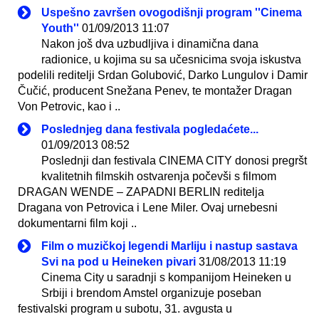
Uspešno završen ovogodišnji program ''Cinema
Youth''
01/09/2013 11:07
Nakon još dva uzbudljiva i dinamična dana
radionice, u kojima su sa učesnicima svoja iskustva
podelili reditelji Srdan Golubović, Darko Lungulov i Damir
Čučić, producent Snežana Penev, te montažer Dragan
Von Petrovic, kao i ..
Poslednjeg dana festivala pogledaćete...
01/09/2013 08:52
Poslednji dan festivala CINEMA CITY donosi pregršt
kvalitetnih filmskih ostvarenja počevši s filmom
DRAGAN WENDE – ZAPADNI BERLIN reditelja
Dragana von Petrovica i Lene Miler. Ovaj urnebesni
dokumentarni film koji ..
Film o muzičkoj legendi Marliju i nastup sastava
Svi na pod u Heineken pivari
31/08/2013 11:19
Cinema City u saradnji s kompanijom Heineken u
Srbiji i brendom Amstel organizuje poseban
festivalski program u subotu, 31. avgusta u