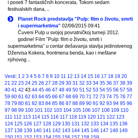
i poseti 7 fantastičnih koncerata. Tokom sedam
festivalskih dana, ..
Planet Rock predstavlja "Pulp: film o životu, smrti
i supermarketima"
02/06/2015 09:41
Čuveni Pulp u svojoj povratničkoj turneji 2012.
godine! Film "Pulp: film o životu, smrti i
supermarketima" u centar dešavanja stavlja jedinstvenog
Džervisa Kokera, frontmena benda, kao i meštane
njihovog ..
Vesti
:
1
2
3
4
5
6
7
8
9
10
11
12
13
14
15
16
17
18
19
20
21
22
23
24
25
26
27
28
29
30
31
32
33
34
35
36
37
38
39
40
41
42
43
44
45
46
47
48
49
50
51
52
53
54
55
56
57
58
59
60
61
62
63
64
65
66
67
68
69
70
71
72
73
74
75
76
77
78
79
80
81
82
83
84
85
86
87
88
89
90
91
92
93
94
95
96
97
98
99
100
101
102
103
104
105
106
107
108
109
110
111
112
113
114
115
116
117
118
119
120
121
122
123
124
125
126
127
128
129
130
131
132
133
134
135
136
137
138
139
140
141
142
143
144
145
146
147
148
149
150
151
152
153
154
155
156
157
158
159