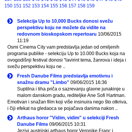
150
151
152
153
154
155
156
157
158
159
Selekcija Up to 10,000 Bucks donosi svežu
perspektivu koju ne možete da vidite na
redovnom bioskopskom repertoaru
10/06/2015
11:19
Osmi Cinema City vam predstavlja jedan od omiljenih
programa publike - selekciju Up to 10.000 Bucks koja na
ovogodišnji festival donosi “lavirint tema, žanrova i ideja i
svežu perspektivu koju ne ..
Fresh Danube Films predstavlja emotivnu i
snažnu dramu "Limbo"
09/06/2015 16:36
Suptilna i tiha priča o sazrevanju glavne junakinje u
malom danskom gradu, rediteljke Ane Sofi Hartman.
Emotivan i snažan film koji više insinuira nego što otkriva,
i čiji efekat na gledaoca se pojačava danima nakon ..
Arthaus horor "Vidim, vidim" u selekciji Fresh
Danube Films
09/06/2015 10:31
Jezivi austrijski arthaus horor Veronike Franc i