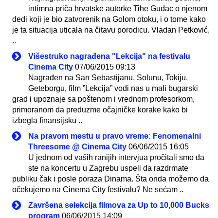
intimna priča hrvatske autorke Tihe Gudac o njenom
dedi koji je bio zatvorenik na Golom otoku, i o tome kako
je ta situacija uticala na čitavu porodicu. Vladan Petković,
..
Višestruko nagrađena "Lekcija" na festivalu
Cinema City
07/06/2015 09:13
Nagrađen na San Sebastijanu, Solunu, Tokiju,
Geteborgu, film ”Lekcija” vodi nas u mali bugarski
grad i upoznaje sa poštenom i vrednom profesorkom,
primoranom da preduzme očajničke korake kako bi
izbegla finansijsku ..
Na pravom mestu u pravo vreme: Fenomenalni
Threesome @ Cinema City
06/06/2015 16:05
U jednom od vaših ranijih intervjua pročitali smo da
ste na koncertu u Zagrebu uspeli da razdrmate
publiku čak i posle poraza Dinama. Šta onda možemo da
očekujemo na Cinema City festivalu? Ne sećam ..
Završena selekcija filmova za Up to 10,000 Bucks
program
06/06/2015 14:09