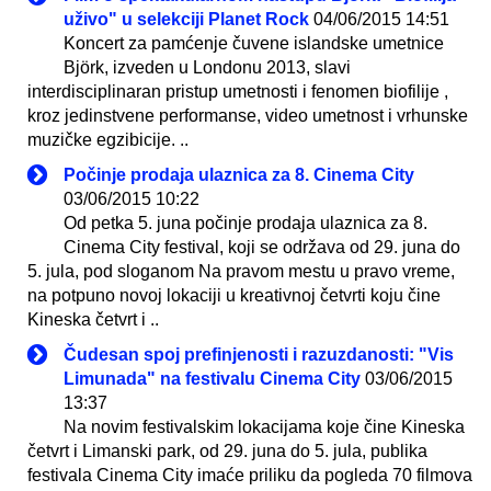
uživo" u selekciji Planet Rock
04/06/2015 14:51
Koncert za pamćenje čuvene islandske umetnice
Björk, izveden u Londonu 2013, slavi
interdisciplinaran pristup umetnosti i fenomen biofilije ,
kroz jedinstvene performanse, video umetnost i vrhunske
muzičke egzibicije. ..
Počinje prodaja ulaznica za 8. Cinema City
03/06/2015 10:22
Od petka 5. juna počinje prodaja ulaznica za 8.
Cinema City festival, koji se održava od 29. juna do
5. jula, pod sloganom Na pravom mestu u pravo vreme,
na potpuno novoj lokaciji u kreativnoj četvrti koju čine
Kineska četvrt i ..
Čudesan spoj prefinjenosti i razuzdanosti: "Vis
Limunada" na festivalu Cinema City
03/06/2015
13:37
Na novim festivalskim lokacijama koje čine Kineska
četvrt i Limanski park, od 29. juna do 5. jula, publika
festivala Cinema City imaće priliku da pogleda 70 filmova