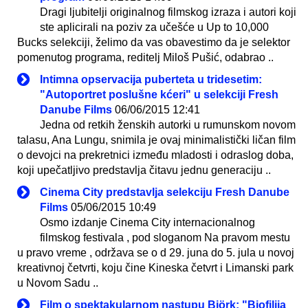
Dragi ljubitelji originalnog filmskog izraza i autori koji
ste aplicirali na poziv za učešće u Up to 10,000
Bucks selekciji, želimo da vas obavestimo da je selektor
pomenutog programa, reditelj Miloš Pušić, odabrao ..
Intimna opservacija puberteta u tridesetim:
"Autoportret poslušne kćeri" u selekciji Fresh
Danube Films
06/06/2015 12:41
Jedna od retkih ženskih autorki u rumunskom novom
talasu, Ana Lungu, snimila je ovaj minimalistički ličan film
o devojci na prekretnici između mladosti i odraslog doba,
koji upečatljivo predstavlja čitavu jednu generaciju ..
Cinema City predstavlja selekciju Fresh Danube
Films
05/06/2015 10:49
Osmo izdanje Cinema City internacionalnog
filmskog festivala , pod sloganom Na pravom mestu
u pravo vreme , održava se o d 29. juna do 5. jula u novoj
kreativnoj četvrti, koju čine Kineska četvrt i Limanski park
u Novom Sadu ..
Film o spektakularnom nastupu Björk: "Biofilija