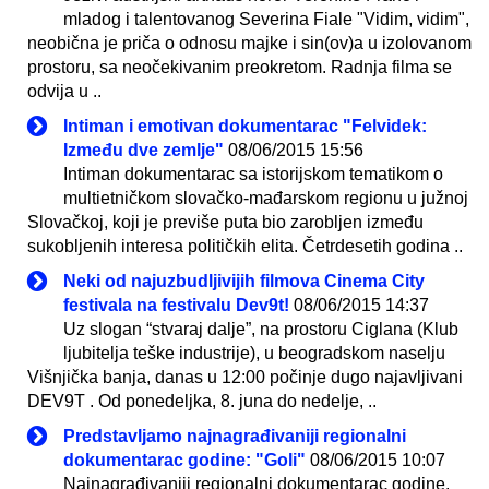
mladog i talentovanog Severina Fiale "Vidim, vidim",
neobična je priča o odnosu majke i sin(ov)a u izolovanom
prostoru, sa neočekivanim preokretom. Radnja filma se
odvija u ..
Intiman i emotivan dokumentarac "Felvidek:
Između dve zemlje"
08/06/2015 15:56
Intiman dokumentarac sa istorijskom tematikom o
multietničkom slovačko-mađarskom regionu u južnoj
Slovačkoj, koji je previše puta bio zarobljen između
sukobljenih interesa političkih elita. Četrdesetih godina ..
Neki od najuzbudljivijih filmova Cinema City
festivala na festivalu Dev9t!
08/06/2015 14:37
Uz slogan “stvaraj dalje”, na prostoru Ciglana (Klub
ljubitelja teške industrije), u beogradskom naselju
Višnjička banja, danas u 12:00 počinje dugo najavljivani
DEV9T . Od ponedeljka, 8. juna do nedelje, ..
Predstavljamo najnagrađivaniji regionalni
dokumentarac godine: "Goli"
08/06/2015 10:07
Najnagrađivaniji regionalni dokumentarac godine,