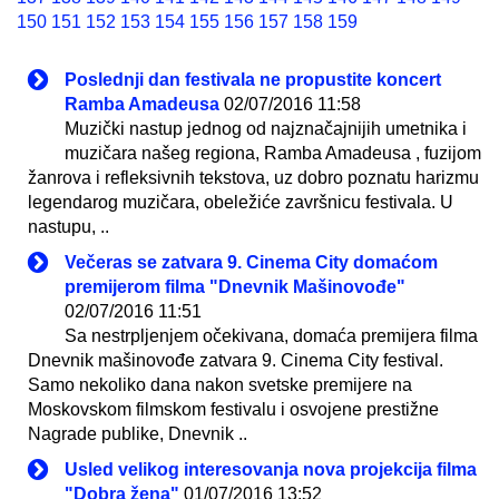
150
151
152
153
154
155
156
157
158
159
Poslednji dan festivala ne propustite koncert
Ramba Amadeusa
02/07/2016 11:58
Muzički nastup jednog od najznačajnijih umetnika i
muzičara našeg regiona, Ramba Amadeusa , fuzijom
žanrova i refleksivnih tekstova, uz dobro poznatu harizmu
legendarog muzičara, obeležiće završnicu festivala. U
nastupu, ..
Večeras se zatvara 9. Cinema City domaćom
premijerom filma "Dnevnik Mašinovođe"
02/07/2016 11:51
Sa nestrpljenjem očekivana, domaća premijera filma
Dnevnik mašinovođe zatvara 9. Cinema City festival.
Samo nekoliko dana nakon svetske premijere na
Moskovskom filmskom festivalu i osvojene prestižne
Nagrade publike, Dnevnik ..
Usled velikog interesovanja nova projekcija filma
"Dobra žena"
01/07/2016 13:52