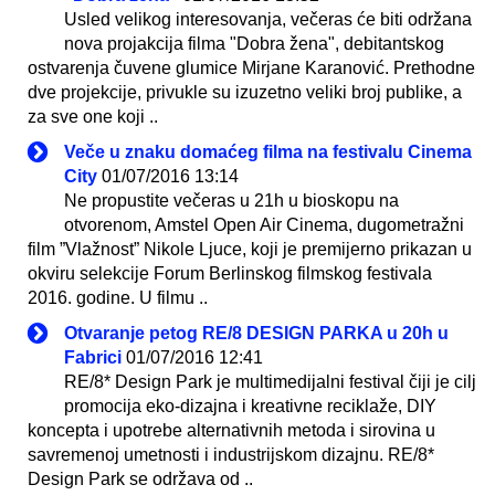
Usled velikog interesovanja, večeras će biti održana
nova projakcija filma "Dobra žena", debitantskog
ostvarenja čuvene glumice Mirjane Karanović. Prethodne
dve projekcije, privukle su izuzetno veliki broj publike, a
za sve one koji ..
Veče u znaku domaćeg filma na festivalu Cinema
City
01/07/2016 13:14
Ne propustite večeras u 21h u bioskopu na
otvorenom, Amstel Open Air Cinema, dugometražni
film ”Vlažnost” Nikole Ljuce, koji je premijerno prikazan u
okviru selekcije Forum Berlinskog filmskog festivala
2016. godine. U filmu ..
Otvaranje petog RE/8 DESIGN PARKA u 20h u
Fabrici
01/07/2016 12:41
RE/8* Design Park je multimedijalni festival čiji je cilj
promocija eko-dizajna i kreativne reciklaže, DIY
koncepta i upotrebe alternativnih metoda i sirovina u
savremenoj umetnosti i industrijskom dizajnu. RE/8*
Design Park se održava od ..