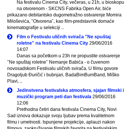
Na festivalu Cinema City, večeras, u 21h, u bioskopu
na otvorenom - SKCNS Fabrika Open Air, biće
prikazano debitantsko dugometražno ostvarenje Momira
Miloševića, "Otvorena", kao film-predstavnik domaće
kinematografije u selekciji ..
Film o Festivalu uličnih svirača "Ne spuštaj
roletne" na festivalu Cinema City
29/06/2016
14:07
Danas sa početkom u 23h ne propustite ostvarenje
"Ne spuštaj roletne" Nemanje Babića - o čuvenom
novosadskom Festivalu uličnih svirača. U filmu govore
Dragoljub Đuričić i bubnjari, BadaBimBumBand, Miško
Plavi, ..
Jedinstvena festivalska atmosfera, sjajan filmski i
muzički program peti dan festivala
29/06/2016
12:06
Prethodna četiri dana festivala Cinema City, Novi
Sad iznova dokazuje svoju ljubav prema kvalitetnom
filmu i umetnosti. Ispunjene projekcije, aplauzi nakon
filmova, zaokruživanje filmskih favorita na festivalskim