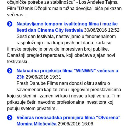
očajničke potrebe za stabilnošću" - Los Anđeles Tajms.
Film "Dženis Džoplin: mala tužna devojka" biće prikazan
večeras ..
Nastavljamo tempom kvalitetnog filma i muzike
šesti dan Cinema City festivala
30/06/2016 12:52
Šesti dan festivala, nastavljamo u fenomenalnom
raspoloženju - na tragu prvih pet dana, kada su
filmske projekcije privukle impresivan broj publike.
Današnji pregled repertoara, koji obećava sjajan novi
festivalski ..
Naknadna projekcija filma "WiNWiN" večeras u
23h
29/06/2016 19:31
Fresh Danube Films nam donosi oštru satiru o
savremenom kapitalizmu i njegovim predstavnicima
koju su sterilni i zamenjivi kao i novac u koji veruju. Film
prikazuje četiri navodno profesionalna investitora koji
putuju svetom privatnim ..
Večeras novosadska premijera filma "Otvorena"
Momira Miloševića
29/06/2016 16:06