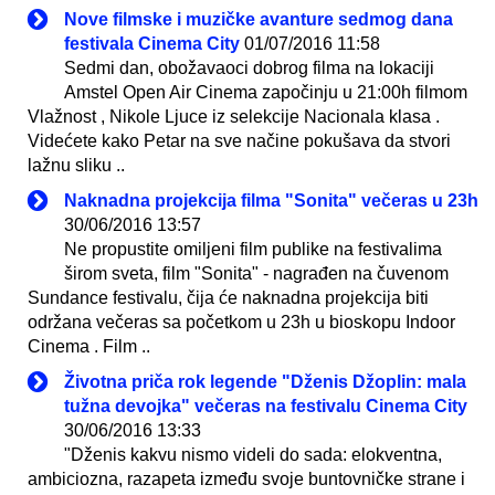
Nove filmske i muzičke avanture sedmog dana
festivala Cinema City
01/07/2016 11:58
Sedmi dan, obožavaoci dobrog filma na lokaciji
Amstel Open Air Cinema započinju u 21:00h filmom
Vlažnost , Nikole Ljuce iz selekcije Nacionala klasa .
Videćete kako Petar na sve načine pokušava da stvori
lažnu sliku ..
Naknadna projekcija filma "Sonita" večeras u 23h
30/06/2016 13:57
Ne propustite omiljeni film publike na festivalima
širom sveta, film "Sonita" - nagrađen na čuvenom
Sundance festivalu, čija će naknadna projekcija biti
održana večeras sa početkom u 23h u bioskopu Indoor
Cinema . Film ..
Životna priča rok legende "Dženis Džoplin: mala
tužna devojka" večeras na festivalu Cinema City
30/06/2016 13:33
"Dženis kakvu nismo videli do sada: elokventna,
ambiciozna, razapeta između svoje buntovničke strane i