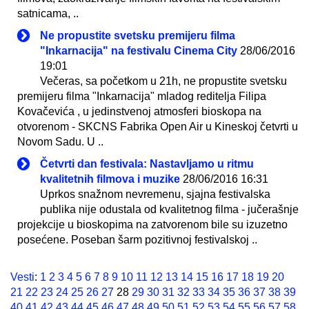
satnicama, ..
Ne propustite svetsku premijeru filma
"Inkarnacija" na festivalu Cinema City
28/06/2016
19:01
Večeras, sa početkom u 21h, ne propustite svetsku
premijeru filma "Inkarnacija" mladog reditelja Filipa
Kovačevića , u jedinstvenoj atmosferi bioskopa na
otvorenom - SKCNS Fabrika Open Air u Kineskoj četvrti u
Novom Sadu. U ..
Četvrti dan festivala: Nastavljamo u ritmu
kvalitetnih filmova i muzike
28/06/2016 16:31
Uprkos snažnom nevremenu, sjajna festivalska
publika nije odustala od kvalitetnog filma - jučerašnje
projekcije u bioskopima na zatvorenom bile su izuzetno
posećene. Poseban šarm pozitivnoj festivalskoj ..
Vesti
:
1
2
3
4
5
6
7
8
9
10
11
12
13
14
15
16
17
18
19
20
21
22
23
24
25
26
27
28
29
30
31
32
33
34
35
36
37
38
39
40
41
42
43
44
45
46
47
48
49
50
51
52
53
54
55
56
57
58