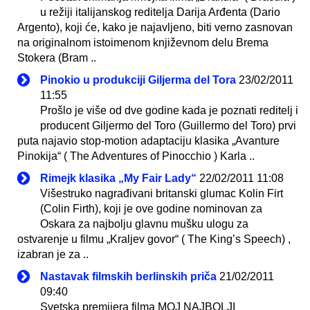
u režiji italijanskog reditelja Darija Arđenta (Dario
Argento), koji će, kako je najavljeno, biti verno zasnovan
na originalnom istoimenom književnom delu Brema
Stokera (Bram ..
Pinokio u produkciji Giljerma del Tora
23/02/2011
11:55
Prošlo je više od dve godine kada je poznati reditelj i
producent Giljermo del Toro (Guillermo del Toro) prvi
puta najavio stop-motion adaptaciju klasika „Avanture
Pinokija“ ( The Adventures of Pinocchio ) Karla ..
Rimejk klasika „My Fair Lady“
22/02/2011 11:08
Višestruko nagrađivani britanski glumac Kolin Firt
(Colin Firth), koji je ove godine nominovan za
Oskara za najbolju glavnu mušku ulogu za
ostvarenje u filmu „Kraljev govor“ ( The King’s Speech) ,
izabran je za ..
Nastavak filmskih berlinskih priča
21/02/2011
09:40
Svetska premijera filma MOJ NAJBOLJI