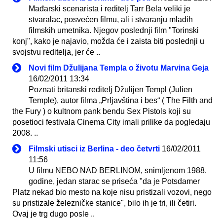
Mađarski scenarista i reditelj Tarr Bela veliki je
stvaralac, posvećen filmu, ali i stvaranju mladih
filmskih umetnika. Njegov poslednji film "Torinski
konj", kako je najavio, možda će i zaista biti poslednji u
svojstvu reditelja, jer će ..
Novi film Džulijana Templa o životu Marvina Geja
16/02/2011 13:34
Poznati britanski reditelj Džulijen Templ (Julien
Temple), autor filma „Prljavština i bes“ ( The Filth and
the Fury ) o kultnom pank bendu Sex Pistols koji su
posetioci festivala Cinema City imali prilike da pogledaju
2008. ..
Filmski utisci iz Berlina - deo četvrti
16/02/2011
11:56
U filmu NEBO NAD BERLINOM, snimljenom 1988.
godine, jedan starac se priseća "da je Potsdamer
Platz nekad bio mesto na koje nisu pristizali vozovi, nego
su pristizale železničke stanice", bilo ih je tri, ili četiri.
Ovaj je trg dugo posle ..