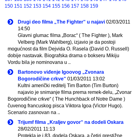
150
151
152
153
154
155
156
157
158
159
Drugi deo filma „The Fighter“ u najavi
02/03/2011
14:50
Glavni glumac filma „Borac“ ( The Fighter ), Mark
Velberg (Mark Wahlberg), izjavio je da postoji
mogućnost da film Dejvida O. Rasela (David O. Russell)
dobije nastavak. Biografska drama o bokseru Mikiju
Vordu bila je nominovana u ..
Bartonovo viđenje Igoovog „Zvonara
Bogorodičine crkve“
01/03/2011 13:02
Kultni američki reditelj Tim Barton (Tim Burton)
najavio je snimanje filma prema remek-delu, „Zvonar
Bogorodičine crkve“ ( The Hunchback of Notre Dame )
čuvenog francuskog pisca Viktora Igoa (Victor Hugo).
Scenario zasnovan na ..
Trijumf filma „Kraljev govor“ na dodeli Oskara
28/02/2011 11:13
Protekla je i 83. dodela Oskara, a četiri prestižne