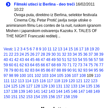
Filmski utisci iz Berlina - deo treći
16/02/2011
10:22
Ovoga puta, direktno iz Berlina, selektor festivala
Cinema City, Petar Protić javlja svoje utiske o
animiranom filmu Les contes de la nuit, ruskom igranom
Mishen i japanskom ostvarenju Kazoku X. TALES OF
THE NIGHT Francuski reditelj ..
Vesti
:
1
2
3
4
5
6
7
8
9
10
11
12
13
14
15
16
17
18
19
20
21
22
23
24
25
26
27
28
29
30
31
32
33
34
35
36
37
38
39
40
41
42
43
44
45
46
47
48
49
50
51
52
53
54
55
56
57
58
59
60
61
62
63
64
65
66
67
68
69
70
71
72
73
74
75
76
77
78
79
80
81
82
83
84
85
86
87
88
89
90
91
92
93
94
95
96
97
98
99
100
101
102
103
104
105
106
107
108
109
110
111
112
113
114
115
116
117
118
119
120
121
122
123
124
125
126
127
128
129
130
131
132
133
134
135
136
137
138
139
140
141
142
143
144
145
146
147
148
149
150
151
152
153
154
155
156
157
158
159