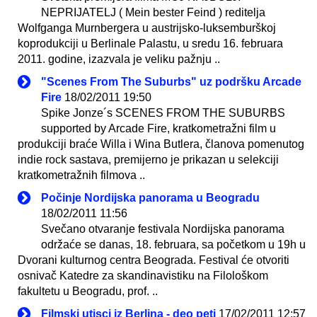
NEPRIJATELJ ( Mein bester Feind ) reditelja
Wolfganga Murnbergera u austrijsko-luksemburškoj
koprodukciji u Berlinale Palastu, u sredu 16. februara
2011. godine, izazvala je veliku pažnju ..
"Scenes From The Suburbs" uz podršku Arcade
Fire
18/02/2011 19:50
Spike Jonze´s SCENES FROM THE SUBURBS
supported by Arcade Fire, kratkometražni film u
produkciji braće Willa i Wina Butlera, članova pomenutog
indie rock sastava, premijerno je prikazan u selekciji
kratkometražnih filmova ..
Počinje Nordijska panorama u Beogradu
18/02/2011 11:56
Svečano otvaranje festivala Nordijska panorama
održaće se danas, 18. februara, sa početkom u 19h u
Dvorani kulturnog centra Beograda. Festival će otvoriti
osnivač Katedre za skandinavistiku na Filološkom
fakultetu u Beogradu, prof. ..
Filmski utisci iz Berlina - deo peti
17/02/2011 12:57