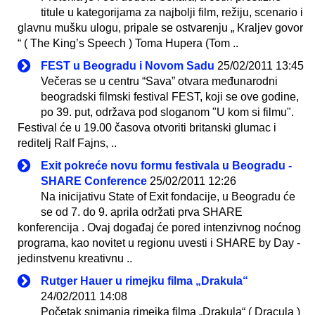
titule u kategorijama za najbolji film, režiju, scenario i
glavnu mušku ulogu, pripale se ostvarenju „ Kraljev govor
“ ( The King’s Speech ) Toma Hupera (Tom ..
FEST u Beogradu i Novom Sadu
25/02/2011 13:45
Večeras se u centru “Sava” otvara međunarodni
beogradski filmski festival FEST, koji se ove godine,
po 39. put, održava pod sloganom "U kom si filmu".
Festival će u 19.00 časova otvoriti britanski glumac i
reditelj Ralf Fajns, ..
Exit pokreće novu formu festivala u Beogradu -
SHARE Conference
25/02/2011 12:26
Na inicijativu State of Exit fondacije, u Beogradu će
se od 7. do 9. aprila održati prva SHARE
konferencija . Ovaj događaj će pored intenzivnog noćnog
programa, kao novitet u regionu uvesti i SHARE by Day -
jedinstvenu kreativnu ..
Rutger Hauer u rimejku filma „Drakula“
24/02/2011 14:08
Početak snimanja rimejka filma „Drakula“ ( Dracula )