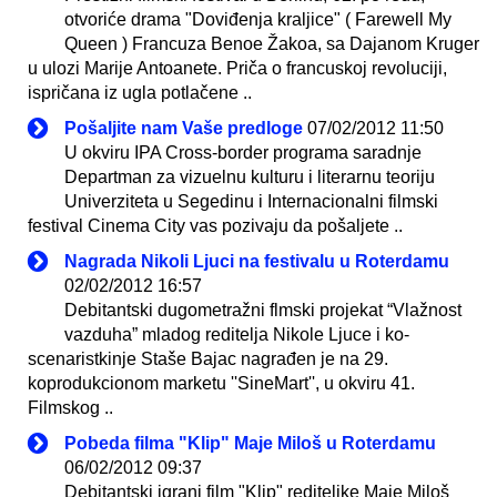
otvoriće drama "Doviđenja kraljice" ( Farewell My
Queen ) Francuza Benoe Žakoa, sa Dajanom Kruger
u ulozi Marije Antoanete. Priča o francuskoj revoluciji,
ispričana iz ugla potlačene ..
Pošaljite nam Vaše predloge
07/02/2012 11:50
U okviru IPA Cross-border programa saradnje
Departman za vizuelnu kulturu i literarnu teoriju
Univerziteta u Segedinu i Internacionalni filmski
festival Cinema City vas pozivaju da pošaljete ..
Nagrada Nikoli Ljuci na festivalu u Roterdamu
02/02/2012 16:57
Debitantski dugometražni flmski projekat “Vlažnost
vazduha” mladog reditelja Nikole Ljuce i ko-
scenaristkinje Staše Bajac nagrađen je na 29.
koprodukcionom marketu ''SineMart'', u okviru 41.
Filmskog ..
Pobeda filma "Klip" Maje Miloš u Roterdamu
06/02/2012 09:37
Debitantski igrani film "Klip" rediteljke Maje Miloš