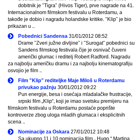
dobitnik je "Tigra" (Hivos Tiger), prve nagrade na 41.
Internacionalnom filmskom festivalu u Roterdamu, a
takođe je dobio i nagradu holandske kritike. "Klip" je bio
prikazan u ..
Pobednici Sandensa
31/01/2012 08:52
Drame "Zveri južne divljine" i "Surogat" pobednici su
Sandens filmskog festivala čije je osnivač čuveni
američki glumac i reditelj Robert Radford. Nagradu
za najbolju američku dramu i za najbolju kinematografiju
osvojio je film ..
Film "Klip" rediteljke Maje Miloš u Roterdamu
privukao pažnju
30/01/2012 09:22
Pun energije, besa i osećaja mladalačke frustracije,
srpski film „Klip“, koji je imao svetsku premijeru na
filmskom festivalu u Roterdamu postaće poprište
kontroverze zbog uloga mladih glumaca i eksplicitnih
scena ..
Nominacije za Oskara
27/01/2012 10:48
Sa ukupno 11 i 10 nominacija film „ Hugo “ Martina