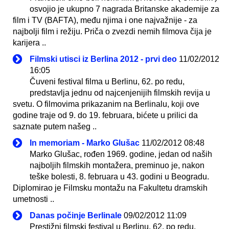
osvojio je ukupno 7 nagrada Britanske akademije za
film i TV (BAFTA), među njima i one najvažnije - za
najbolji film i režiju. Priča o zvezdi nemih filmova čija je
karijera ..
Filmski utisci iz Berlina 2012 - prvi deo
11/02/2012
16:05
Čuveni festival filma u Berlinu, 62. po redu,
predstavlja jednu od najcenjenijih filmskih revija u
svetu. O filmovima prikazanim na Berlinalu, koji ove
godine traje od 9. do 19. februara, bićete u prilici da
saznate putem našeg ..
In memoriam - Marko Glušac
11/02/2012 08:48
Marko Glušac, rođen 1969. godine, jedan od naših
najboljih filmskih montažera, preminuo je, nakon
teške bolesti, 8. februara u 43. godini u Beogradu.
Diplomirao je Filmsku montažu na Fakultetu dramskih
umetnosti ..
Danas počinje Berlinale
09/02/2012 11:09
Prestižni filmski festival u Berlinu, 62. po redu,