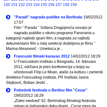
150
151
152
153
154
155
156
157
158
159
"Paradi" nagrada publike na Berlinalu
19/02/2012
17:07
Film " Parada " Srđana Dragojevića osvojio je
nagradu publike u okviru programa Panorama u
kategoriji najbolji igrani film, a nagrada za najbolji
dokumentarni film u istoj selekciji dodeljena je filmu "
Marina Abramović - Umetnica je ..
Francuski filmski karavan 2012
14/02/2012 18:29
U Francuskom institutu u Beogradu, 14. februara
2012, održana je pres konferencija u kojoj su
učestvovali Filip Le Moan, ataše za kulturu i zamenik
direktora Francuskog instituta, PR Instituta Jasna
Stojković, Boban Jevtić ..
Pobednik festivala u Berlinu film "Cezar"
19/02/2012 16:29
„Zlatni medved” 62. Berlinskog filmskog festivala
pripao je italijanskoj doku-drami „ Cezar mora da