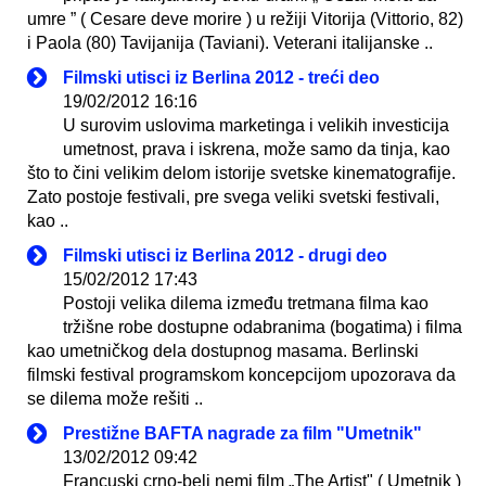
umre ” ( Cesare deve morire ) u režiji Vitorija (Vittorio, 82)
i Paola (80) Tavijanija (Taviani). Veterani italijanske ..
Filmski utisci iz Berlina 2012 - treći deo
19/02/2012 16:16
U surovim uslovima marketinga i velikih investicija
umetnost, prava i iskrena, može samo da tinja, kao
što to čini velikim delom istorije svetske kinematografije.
Zato postoje festivali, pre svega veliki svetski festivali,
kao ..
Filmski utisci iz Berlina 2012 - drugi deo
15/02/2012 17:43
Postoji velika dilema između tretmana filma kao
tržišne robe dostupne odabranima (bogatima) i filma
kao umetničkog dela dostupnog masama. Berlinski
filmski festival programskom koncepcijom upozorava da
se dilema može rešiti ..
Prestižne BAFTA nagrade za film "Umetnik"
13/02/2012 09:42
Francuski crno-beli nemi film „The Artist" ( Umetnik )