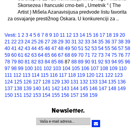
Skorsezea i francuski crno-beli „ Umetnik “ ( The
Artist ) Mišela Azanavisijusa predvode listu favorita
za osvajanje prestižnog Oskara. U konkurenciji za ..
Vesti
:
1
2
3
4
5
6
7
8
9
10
11
12
13
14
15
16
17
18
19
20
21
22
23
24
25
26
27
28
29
30
31
32
33
34
35
36
37
38
39
40
41
42
43
44
45
46
47
48
49
50
51
52
53
54
55
56
57
58
59
60
61
62
63
64
65
66
67
68
69
70
71
72
73
74
75
76
77
78
79
80
81
82
83
84
85
86
87
88
89
90
91
92
93
94
95
96
97
98
99
100
101
102
103
104
105
106
107
108
109
110
111
112
113
114
115
116
117
118
119
120
121
122
123
124
125
126
127
128
129
130
131
132
133
134
135
136
137
138
139
140
141
142
143
144
145
146
147
148
149
150
151
152
153
154
155
156
157
158
159
Newsletter.