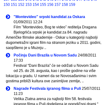
150
151
152
153
154
155
156
157
158
159
"Montevideo" srpski kandidat za Oskara
01/09/2011 12:24
Film "Montevideo, Bog te video" reditelja Dragana
Bjelogrlića srpski je kandidat za 84. nagradu
Američke filmske akademije - Oskar u kategoriji najbolji
dugometražni igrani film na stranom jeziku u 2011. godini,
saopšteno je u Muzeju ..
Počinju Dani Brazila u Novom Sadu
24/08/2011
17:33
Festival “Dani Brazila” će se održati u Novom Sadu
od 25. do 28. avgusta, kao i prošle godine na više
lokacija u gradu. U nameri da se Novosađanima i svim
gostima približi kultura ove zanimljive zemlje, ..
Nagrade Festivala igranog filma u Puli
25/07/2011
11:23
Velika Zlatna arena za najbolji film 58. festivala
igranog filma u Puli dodeljena je porodičnoj drami “