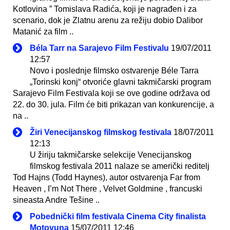
Kotlovina ” Tomislava Radića, koji je nagrađen i za
scenario, dok je Zlatnu arenu za režiju dobio Dalibor
Matanić za film ..
Béla Tarr na Sarajevo Film Festivalu
19/07/2011
12:57
Novo i poslednje filmsko ostvarenje Béle Tarra
„Torinski konj“ otvoriće glavni takmičarski program
Sarajevo Film Festivala koji se ove godine održava od
22. do 30. jula. Film će biti prikazan van konkurencije, a
na ..
Žiri Venecijanskog filmskog festivala
18/07/2011
12:13
U žiriju takmičarske selekcije Venecijanskog
filmskog festivala 2011 nalaze se američki reditelj
Tod Hajns (Todd Haynes), autor ostvarenja Far from
Heaven , I’m Not There , Velvet Goldmine , francuski
sineasta Andre Tešine ..
Pobednički film festivala Cinema City finalista
Motovuna
15/07/2011 12:46