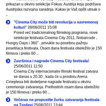
prikazan u okviru selekcije Fokus: Austrija koju podržava
Austrijska razvojna saradnja. Kakav je Vaš opšti utisak o
..
’’Cinema City može biti revolucija u savremenoj
kulturi’’
28/06/2011 15:08
Pored već tradicionalnog filmskog programa, nove
selekcije festivala Cinema City 2011, Nobarcode ,
Hungry Days i 360° , privukle su posebnu pažnju
posetilaca festivala. Osam dana festivala obeležilo je 150
filmova i preko 60 ..
Završnica i nagrade Cinema City festivala!
25/06/2011 11:50
Cinema City internacionalni filmski festival zatvara
se danas u 20.30 , kada će u prostoru Arena
Cineplexa biti dodeljene nagrade festivala u okviru
ceremonije zatvaranja. Prethodnih osam dana obeležilo
je 150 filmova i preko 60 ..
Večeras ne propustite žurku zatvaranja festivala
na Tvrđavi
25/06/2011 13:44