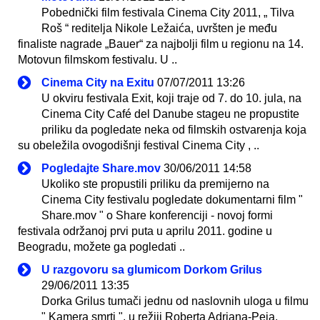
Pobednički film festivala Cinema City 2011, „ Tilva
Roš “ reditelja Nikole Ležaića, uvršten je među
finaliste nagrade „Bauer“ za najbolji film u regionu na 14.
Motovun filmskom festivalu. U ..
Cinema City na Exitu
07/07/2011 13:26
U okviru festivala Exit, koji traje od 7. do 10. jula, na
Cinema City Café del Danube stageu ne propustite
priliku da pogledate neka od filmskih ostvarenja koja
su obeležila ovogodišnji festival Cinema City , ..
Pogledajte Share.mov
30/06/2011 14:58
Ukoliko ste propustili priliku da premijerno na
Cinema City festivalu pogledate dokumentarni film "
Share.mov " o Share konferenciji - novoj formi
festivala održanoj prvi puta u aprilu 2011. godine u
Beogradu, možete ga pogledati ..
U razgovoru sa glumicom Dorkom Grilus
29/06/2011 13:35
Dorka Grilus tumači jednu od naslovnih uloga u filmu
" Kamera smrti ", u režiji Roberta Adriana-Peja,