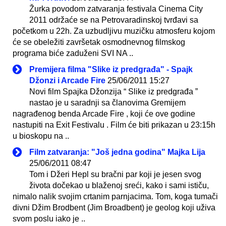
Žurka povodom zatvaranja festivala Cinema City
2011 održaće se na Petrovaradinskoj tvrđavi sa
početkom u 22h. Za uzbudljivu muzičku atmosferu kojom
će se obeležiti završetak osmodnevnog filmskog
programa biće zaduženi SVI NA ..
Premijera filma "Slike iz predgrađa" - Spajk
Džonzi i Arcade Fire
25/06/2011 15:27
Novi film Spajka Džonzija “ Slike iz predgrađa ”
nastao je u saradnji sa članovima Gremijem
nagrađenog benda Arcade Fire , koji će ove godine
nastupiti na Exit Festivalu . Film će biti prikazan u 23:15h
u bioskopu na ..
Film zatvaranja: "Još jedna godina" Majka Lija
25/06/2011 08:47
Tom i Džeri Hepl su bračni par koji je jesen svog
života dočekao u blaženoj sreći, kako i sami ističu,
nimalo nalik svojim crtanim parnjacima. Tom, koga tumači
divni Džim Brodbent (Jim Broadbent) je geolog koji uživa
svom poslu iako je ..