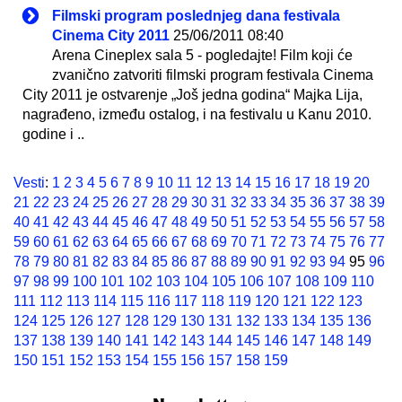
Filmski program poslednjeg dana festivala
Cinema City 2011
25/06/2011 08:40
Arena Cineplex sala 5 - pogledajte! Film koji će
zvanično zatvoriti filmski program festivala Cinema
City 2011 je ostvarenje „Još jedna godina“ Majka Lija,
nagrađeno, između ostalog, i na festivalu u Kanu 2010.
godine i ..
Vesti
:
1
2
3
4
5
6
7
8
9
10
11
12
13
14
15
16
17
18
19
20
21
22
23
24
25
26
27
28
29
30
31
32
33
34
35
36
37
38
39
40
41
42
43
44
45
46
47
48
49
50
51
52
53
54
55
56
57
58
59
60
61
62
63
64
65
66
67
68
69
70
71
72
73
74
75
76
77
78
79
80
81
82
83
84
85
86
87
88
89
90
91
92
93
94
95
96
97
98
99
100
101
102
103
104
105
106
107
108
109
110
111
112
113
114
115
116
117
118
119
120
121
122
123
124
125
126
127
128
129
130
131
132
133
134
135
136
137
138
139
140
141
142
143
144
145
146
147
148
149
150
151
152
153
154
155
156
157
158
159