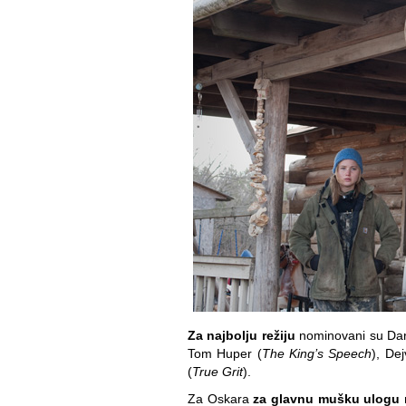
Za najbolju režiju
nominovani su Dar
Tom Huper (
The King’s Speech
), Dej
(
True Grit
).
Za Oskara
za glavnu mušku ulogu
n