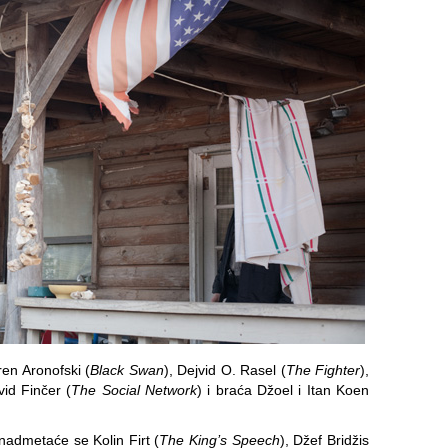
en Aronofski (
Black Swan
), Dejvid O. Rasel (
The Fighter
),
vid Finčer (
The Social Network
) i braća Džoel i Itan Koen
admetaće se Kolin Firt (
The King’s Speech
), Džef Bridžis