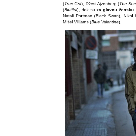
(
True Grit
), Džesi Ajzenberg (
The Soc
(
Biutiful
), dok su
za glavnu žensku
Natali Portman (Black Swan), Nikol
Mišel Vilijams (
Blue Valentine
).