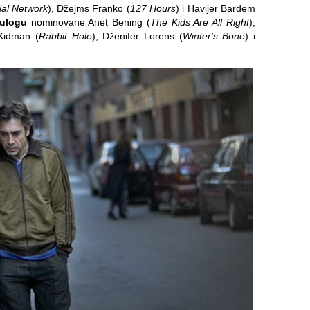
ial Network
), Džejms Franko (
127 Hours
) i Havijer Bardem
 ulogu
nominovane Anet Bening (
The Kids Are All Right
),
 Kidman (
Rabbit Hole
), Dženifer Lorens (
Winter's Bone
) i