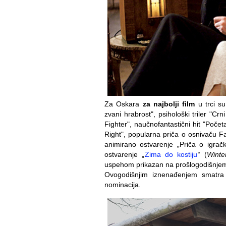
Za Oskara
za najbolji film
u trci su
zvani hrabrost", psihološki triler "Crn
Fighter", naučnofantastični hit "Početa
Right", popularna priča o osnivaču 
animirano ostvarenje „Priča o igrač
ostvarenje „
Zima do kostiju
“ (
Winte
uspehom prikazan na prošlogodišnjem i
Ovogodišnjim iznenađenjem smatra
nominacija.