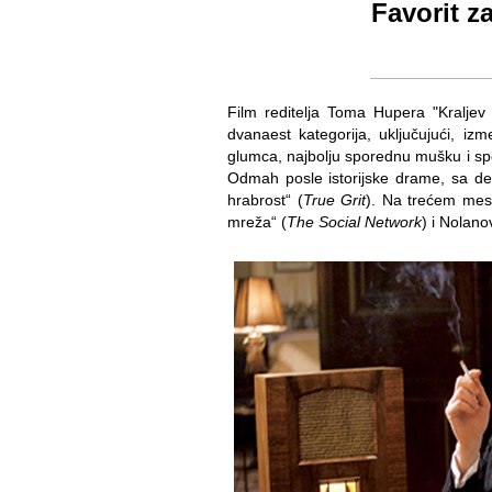
Favorit z
Film reditelja Toma Hupera "Kralje
dvanaest kategorija, uključujući, izm
glumca, najbolju sporednu mušku i spor
Odmah posle istorijske drame, sa de
hrabrost“ (
True Grit
). Na trećem mes
mreža“ (
The Social Network
) i Nolano