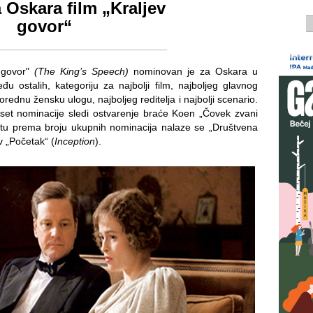
a Oskara film „Kraljev
govor“
v govor"
(The King’s Speech)
nominovan je za Oskara u
eđu ostalih, kategoriju za najbolji film, najboljeg glavnog
ednu žensku ulogu, najboljeg reditelja i najbolji scenario.
set nominacije sledi ostvarenje braće Koen „Čovek zvani
tu prema broju ukupnih nominacija nalaze se „Društvena
v „Početak“ (
Inception
).