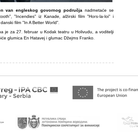
ljen van engleskog govornog područja
nadmetaće se
tooth", "Incendies" iz Kanade, alžirski film "Hors-la-loi" i
danski film "In A Better World".
 je za 27. februar u Kodak teatru u Holivudu, a voditelji
, biće glumica En Hatavej i glumac Džejms Franko.