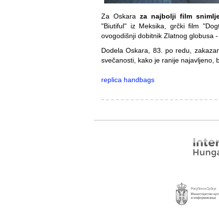
Za Oskara
za najbolji film snim
"Biutiful" iz Meksika, grčki film "Dog
ovogodišnji dobitnik Zlatnog globusa - 
Dodela Oskara, 83. po redu, zakazana
svečanosti, kako je ranije najavljeno
replica handbags