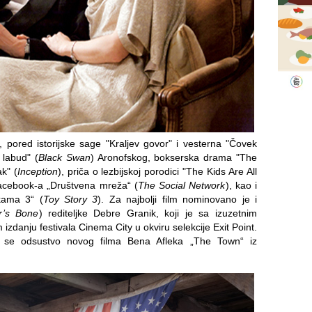
, pored istorijske sage "Kraljev govor" i vesterna "Čovek
i labud" (
Black Swan
) Aronofskog, bokserska drama "The
k" (
Inception
), priča o lezbijskoj porodici "The Kids Are All
Facebook-a „Društvena mreža“ (
The Social Network
), kao i
kama 3“ (
Toy Story 3
). Za najbolji film nominovano je i
r’s Bone
) rediteljke Debre Granik, koji je sa izuzetnim
zdanju festivala Cinema City u okviru selekcije Exit Point.
 se odsustvo novog filma Bena Afleka „The Town“ iz