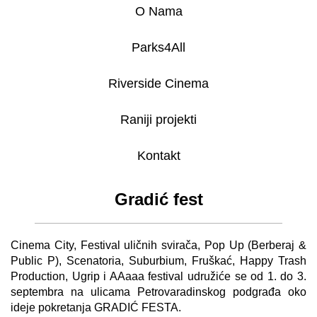
O Nama
Parks4All
Riverside Cinema
Raniji projekti
Kontakt
Gradić fest
Cinema City, Festival uličnih svirača, Pop Up (Berberaj &
Public P), Scenatoria, Suburbium, Fruškać, Happy Trash
Production, Ugrip i AAaaa festival udružiće se od 1. do 3.
septembra na ulicama Petrovaradinskog podgrađa oko
ideje pokretanja GRADIĆ FESTA.