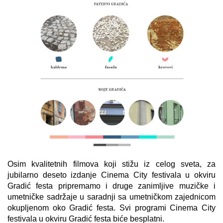
Osim kvalitetnih filmova koji stižu iz celog sveta, za
jubilarno deseto izdanje Cinema City festivala u okviru
Gradić festa pripremamo i druge zanimljive muzičke i
umetničke sadržaje u saradnji sa umetničkom zajednicom
okupljenom oko Gradić festa. Svi programi Cinema City
festivala u okviru Gradić festa biće besplatni.