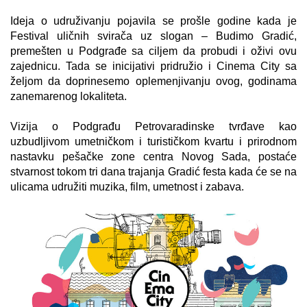
Ideja o udruživanju pojavila se prošle godine kada je
Festival uličnih svirača uz slogan – Budimo Gradić,
premešten u Podgrađe sa ciljem da probudi i oživi ovu
zajednicu. Tada se inicijativi pridružio i Cinema City sa
željom da doprinesemo oplemenjivanju ovog, godinama
zanemarenog lokaliteta.
Vizija o Podgrađu Petrovaradinske tvrđave kao
uzbudljivom umetničkom i turističkom kvartu i prirodnom
nastavku pešačke zone centra Novog Sada, postaće
stvarnost tokom tri dana trajanja Gradić festa kada će se na
ulicama udružiti muzika, film, umetnost i zabava.