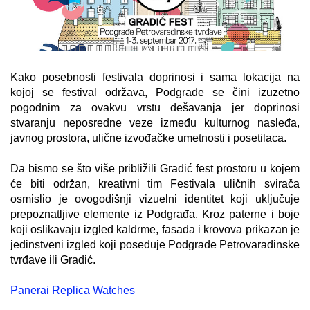
Kako posebnosti festivala doprinosi i sama lokacija na
kojoj se festival održava, Podgrađe se čini izuzetno
pogodnim za ovakvu vrstu dešavanja jer doprinosi
stvaranju neposredne veze između kulturnog nasleđa,
javnog prostora, ulične izvođačke umetnosti i posetilaca.
Da bismo se što više približili Gradić fest prostoru u kojem
će biti održan, kreativni tim Festivala uličnih svirača
osmislio je ovogodišnji vizuelni identitet koji uključuje
prepoznatljive elemente iz Podgrađa. Kroz paterne i boje
koji oslikavaju izgled kaldrme, fasada i krovova prikazan je
jedinstveni izgled koji poseduje Podgrađe Petrovaradinske
tvrđave ili Gradić.
Panerai Replica Watches