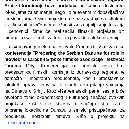
Srbije i formiranje baze podataka
ne samo o dostupnim
lokacijama za snimanja, nego i o relevantnim dobavljačima
i institucijama. Ovim projektom će uz saradnju sa lokalnim
vlastima biti utvrđene nadležnosti za iznajmljivanje lokacija
i cenovnici, čime će realizacija filmskih projekata biti
mnogo lakša, a profit za lokalnu privredu daleko izvesniji.
U okviru ovog projekta
na
festivalu Cinema City održaće se
konferencija
‘’Preparing the Serbian Danube for role in
movies’’ u
saradnji
Srpske
filmske
asocijacije
i
festivala
Cinema City
. Konferencija će ugostiti veliki broj
predstavnika filmskih komisija iz dunavskog regiona, te
domaćih i inostranih producenata, kao i predstavnike
lokalnih uprava i opština relevantnih za pitanje snimanja
na Dunavu u Srbiji. Kroz više tematskih panel sesija biće
otvorene teme ekonomskog i kulturnog značaja ovakvih
projekata, zaštite eko sistema u slučaju istih, kao i
pripreme lokacija na Dunavu u smislu pristupačnosti za
produkciju inostranih filmova. Više o
projektu
na
filminserbia.com