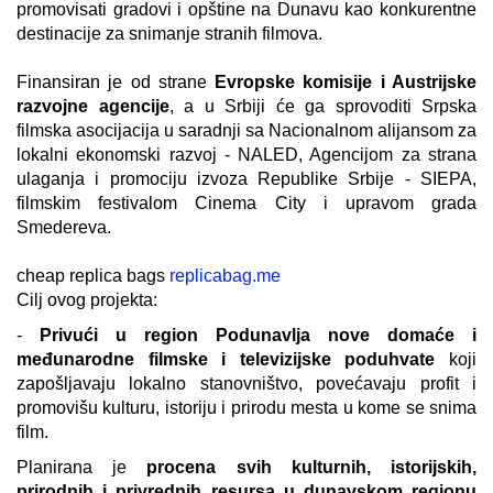
promovisati gradovi i opštine na Dunavu kao konkurentne
destinacije za snimanje stranih filmova.
Finansiran je od strane
Evropske komisije i Austrijske
razvojne
agencije
, a u Srbiji će ga sprovoditi Srpska
filmska asocijacija u saradnji sa Nacionalnom alijansom za
lokalni ekonomski razvoj - NALED, Agencijom za strana
ulaganja i promociju izvoza Republike Srbije - SIEPA,
filmskim festivalom Cinema City i upravom grada
Smedereva.
cheap replica bags
replicabag.me
Cilj ovog projekta:
-
Privući
u
region Podunavlja
nove
domaće
i
međunarodne
filmske
i
televizijske
poduhvate
koji
zapošljavaju
lokalno
stanovništvo, povećavaju profit
i
promovišu
kulturu
,
istoriju
i
prirodu
mesta
u kome se
snima
film.
Planirana je
procena svih kulturnih, istorijskih,
prirodnih i privrednih resursa u dunavskom regionu