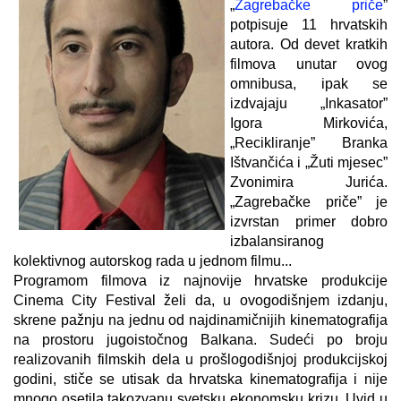
„
Zagrebačke priče
”
potpisuje 11 hrvatskih
autora. Od devet kratkih
filmova unutar ovog
omnibusa, ipak se
izdvajaju „Inkasator”
Igora Mirkovića,
„Recikliranje” Branka
Ištvančića i „Žuti mjesec”
Zvonimira Jurića.
„Zagrebačke priče” je
izvrstan primer dobro
izbalansiranog
kolektivnog autorskog rada u jednom filmu...
Programom filmova iz najnovije hrvatske produkcije
Cinema City Festival želi da, u ovogodišnjem izdanju,
skrene pažnju na jednu od najdinamičnijih kinematografija
na prostoru jugoistočnog Balkana. Sudeći po broju
realizovanih filmskih dela u prošlogodišnjoj produkcijskoj
godini, stiče se utisak da hrvatska kinematografija i nije
mnogo osetila takozvanu svetsku ekonomsku krizu. Uvid u