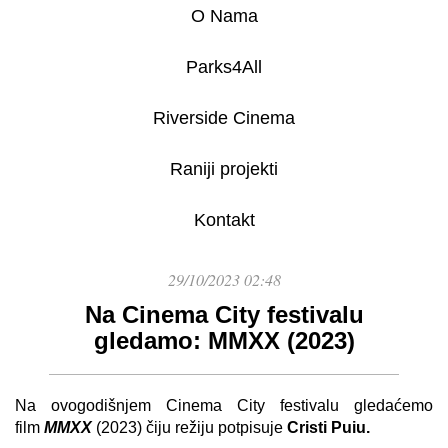
O Nama
Parks4All
Riverside Cinema
Raniji projekti
Kontakt
29/10/2023 02:48
Na Cinema City festivalu
gledamo: MMXX (2023)
Na ovogodišnjem Cinema City festivalu gledaćemo
film
MMXX
(2023) čiju režiju potpisuje
Cristi Puiu.