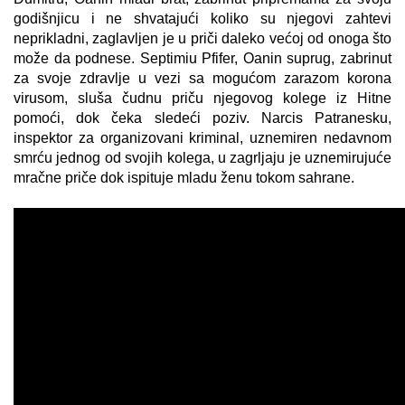
godišnjicu i ne shvatajući koliko su njegovi zahtevi
neprikladni, zaglavljen je u priči daleko većoj od onoga što
može da podnese. Septimiu Pfifer, Oanin suprug, zabrinut
za svoje zdravlje u vezi sa mogućom zarazom korona
virusom, sluša čudnu priču njegovog kolege iz Hitne
pomoći, dok čeka sledeći poziv. Narcis Patranesku,
inspektor za organizovani kriminal, uznemiren nedavnom
smrću jednog od svojih kolega, u zagrljaju je uznemirujuće
mračne priče dok ispituje mladu ženu tokom sahrane.