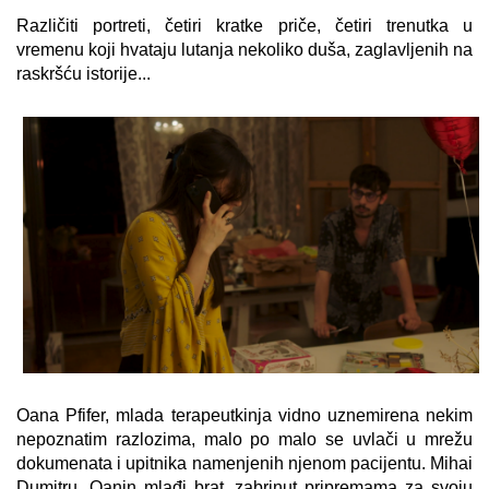
Različiti portreti, četiri kratke priče, četiri trenutka u
vremenu koji hvataju lutanja nekoliko duša, zaglavljenih na
raskršću istorije...
Oana Pfifer, mlada terapeutkinja vidno uznemirena nekim
nepoznatim razlozima, malo po malo se uvlači u mrežu
dokumenata i upitnika namenjenih njenom pacijentu. Mihai
Dumitru, Oanin mlađi brat, zabrinut pripremama za svoju