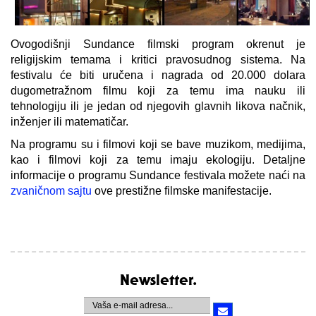
Ovogodišnji Sundance filmski program okrenut je
religijskim temama i kritici pravosudnog sistema. Na
festivalu će biti uručena i nagrada od 20.000 dolara
dugometražnom filmu koji za temu ima nauku ili
tehnologiju ili je jedan od njegovih glavnih likova načnik,
inženjer ili matematičar.
Na programu su i filmovi koji se bave muzikom, medijima,
kao i filmovi koji za temu imaju ekologiju. Detaljne
informacije o programu Sundance festivala možete naći na
zvaničnom sajtu
ove prestižne filmske manifestacije.
Newsletter.