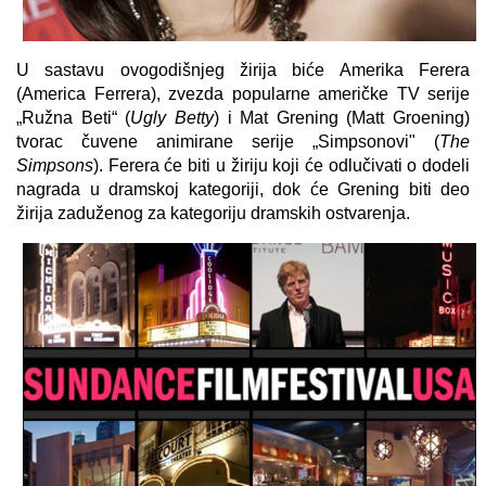
U sastavu ovogodišnjeg žirija biće Amerika Ferera
(America Ferrera), zvezda popularne američke TV serije
„Ružna Beti“ (
Ugly Betty
) i Mat Grening (Matt Groening)
tvorac čuvene animirane serije „Simpsonovi" (
The
Simpsons
). Ferera će biti u žiriju koji će odlučivati o dodeli
nagrada u dramskoj kategoriji, dok će Grening biti deo
žirija zaduženog za kategoriju dramskih ostvarenja.