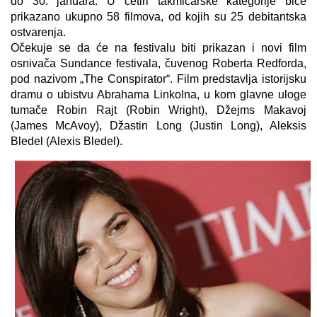
do 30. januara. U četiri takmičarske kategorije biće
prikazano ukupno 58 filmova, od kojih su 25 debitantska
ostvarenja.
Očekuje se da će na festivalu biti prikazan i novi film
osnivača Sundance festivala, čuvenog Roberta Redforda,
pod nazivom „The Conspirator“. Film predstavlja istorijsku
dramu o ubistvu Abrahama Linkolna, u kom glavne uloge
tumače Robin Rajt (Robin Wright), Džejms Makavoj
(James McAvoy), Džastin Long (Justin Long), Aleksis
Bledel (Alexis Bledel).